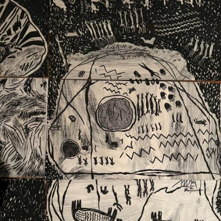
Ext. 2626
Posgrados
Educación
Ext. 4925
Continua
Ext. 4795
Configuración de cookies
Universidad de los Andes | Vigilada Mineducación.
Reconocimiento como universidad: Decreto 1297 del 30
de mayo de 1964. Reconocimiento de personería jurídica:
Resolución 28 del 23 de febrero de 1949, Minjusticia.
Acreditación institucional de alta calidad, 10 años:
Resolución 000194 del 16 de enero del 2025.