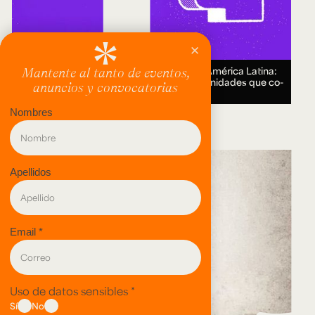
Encuentro Humanidades Digitales en América Latina:
genealogías, conocimiento abierto y comunidades que co-
crean.
18 AUG 2026.
evento