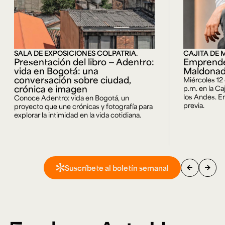
SALA DE EXPOSICIONES COLPATRIA.
CAJITA DE 
Presentación del libro — Adentro:
Emprende
vida en Bogotá: una
Maldona
conversación sobre ciudad,
Miércoles 12
crónica e imagen
p.m. en la Ca
los Andes. En
Conoce Adentro: vida en Bogotá, un
previa.
proyecto que une crónicas y fotografía para
explorar la intimidad en la vida cotidiana.
arrow_back
arrow_forward
Suscríbete al boletín semanal