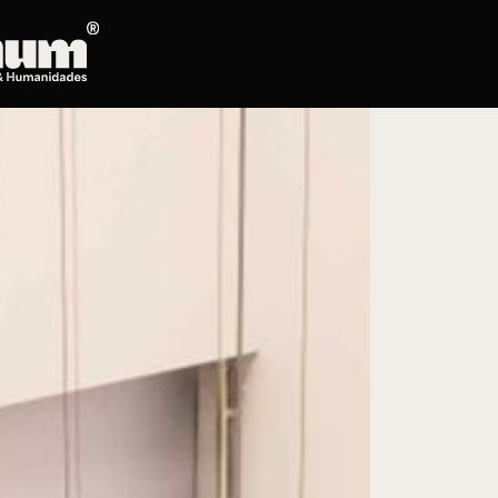
Posgrados
Educación continua
Doctorado en Literatura
Maestría en Artes Plásticas, Electrónicas y
del Tiempo
Maestría en Estudios Clásicos
Maestría en Historia del Arte
Maestría en Humanidades Digitales
Maestría en Literatura
Maestría en Música
Maestría en Patrimonio Cultural
Maestría en Periodismo
Oferta de cursos