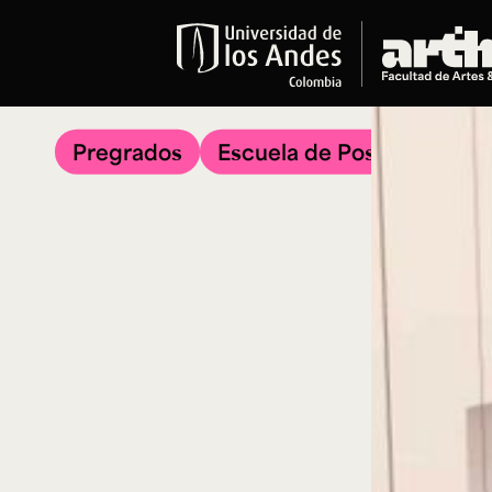
Educación
Pregrados
Pregrados
Escuela de Posgrados
Arte
Historia del Arte
Literatura
Música
Narrativas Digitales
Opciones Académicas
Educación Continua
Cursos abiertos al público
Cursos In Situ
Cursos libres y de extensión
Programas especializados y