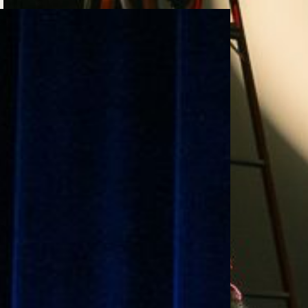
e personería
ro del 2025.
úsica
Posgrados
Educación Continua
xt.
Ext. 4925
Ext. 4795
504