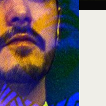
Taller:
27.08.26
iluminación escénica
e encuentro, exploración artística y