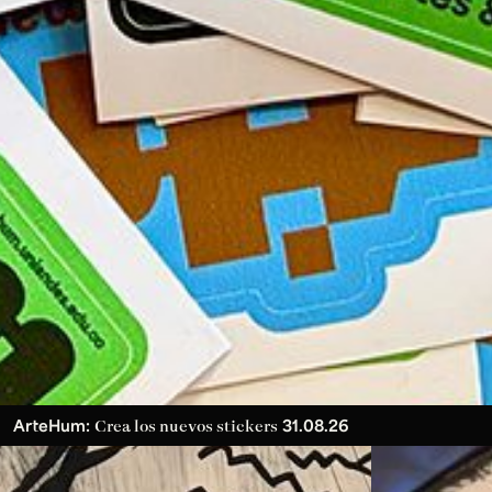
ArteHum:
31.08.26
Crea los nuevos stickers