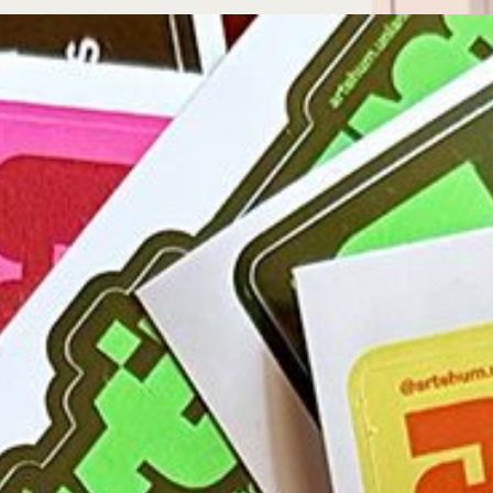
Microcredenciales
Configuración de
Universidad de los Andes | Vigilada Mine
jurídica: Resolución 28 del 23 de febrero de
cookies
Dirección
Teléfono
Calle 19A #1 - 37 Este. Bloque K.
[+57] (601) 339 4949