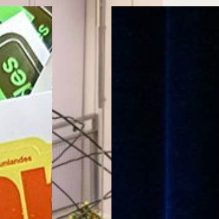
Cursos ArteHum
ducación. Reconocimiento como universidad: Decreto 1297 del 30 de mayo de 1964. Reconocimiento d
 1949, Minjusticia. Acreditación institucional de alta calidad, 10 años: Resolución 000194 del 16 de ene
Arte e
Literatura y
M
Historia del Arte
Narrativas Digitales
E
Ext. 2626
Ext. 2501
2