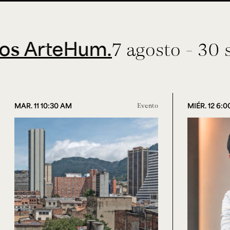
teHum.
7 agosto - 30 septie
MAR. 11 10:30 AM
Evento
MIÉR. 12 6: