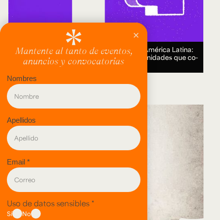
Encuentro Humanidades Digitales en América Latina:
genealogías, conocimiento abierto y comunidades que co-
crean.
18 AUG 2026.
evento