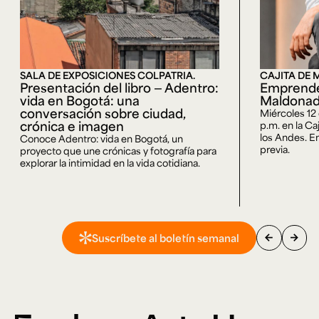
SALA DE EXPOSICIONES COLPATRIA.
CAJITA DE 
Presentación del libro — Adentro:
Emprende
vida en Bogotá: una
Maldona
conversación sobre ciudad,
Miércoles 12
crónica e imagen
p.m. en la Ca
los Andes. En
Conoce Adentro: vida en Bogotá, un
previa.
proyecto que une crónicas y fotografía para
explorar la intimidad en la vida cotidiana.
arrow_back
arrow_forward
Suscríbete al boletín semanal