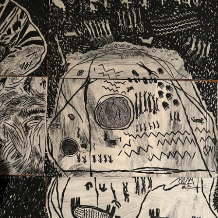
Ext. 2626
Posgrados
Educación
Ext. 4925
Continua
Ext. 4795
Configuración de cookies
Universidad de los Andes | Vigilada Mineducación.
Reconocimiento como universidad: Decreto 1297 del 30
de mayo de 1964. Reconocimiento de personería jurídica:
Resolución 28 del 23 de febrero de 1949, Minjusticia.
Acreditación institucional de alta calidad, 10 años:
Resolución 000194 del 16 de enero del 2025.