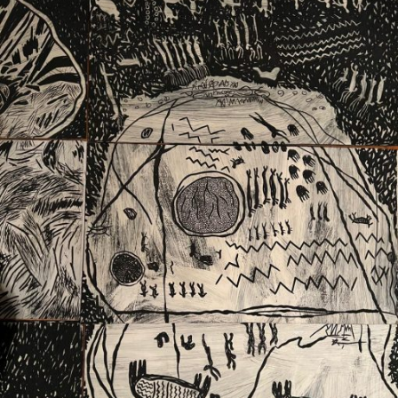
Ext. 2626
Posgrados
Educación
Ext. 4925
Continua
Ext. 4795
Configuración de cookies
Universidad de los Andes | Vigilada Mineducación.
Reconocimiento como universidad: Decreto 1297 del 30
de mayo de 1964. Reconocimiento de personería jurídica:
Resolución 28 del 23 de febrero de 1949, Minjusticia.
Acreditación institucional de alta calidad, 10 años:
Resolución 000194 del 16 de enero del 2025.