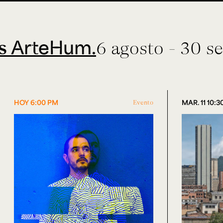
teHum.
6 agosto - 30 septie
HOY 6:00 PM
Evento
MAR. 11 10: