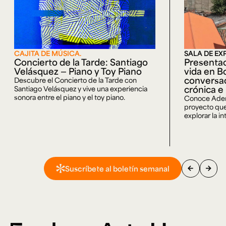
CAJITA DE MÚSICA.
SALA DE EX
Concierto de la Tarde: Santiago
Presentac
Velásquez — Piano y Toy Piano
vida en B
conversac
Descubre el Concierto de la Tarde con
crónica e
Santiago Velásquez y vive una experiencia
sonora entre el piano y el toy piano.
Conoce Adent
proyecto que
explorar la in
arrow_back
arrow_forward
Suscríbete al boletín semanal