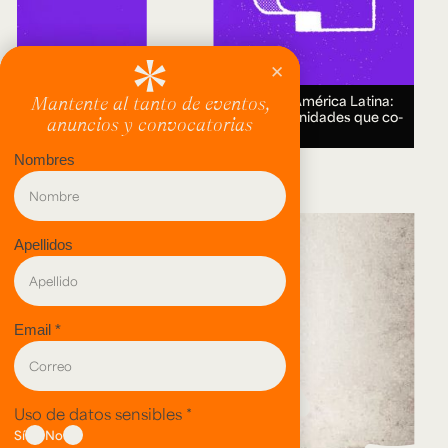
Encuentro Humanidades Digitales en América Latina:
genealogías, conocimiento abierto y comunidades que co-
crean.
18 AUG 2026.
evento