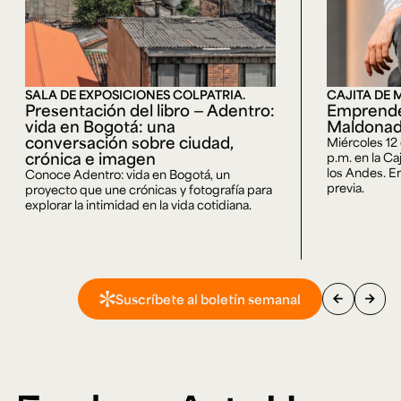
SALA DE EXPOSICIONES COLPATRIA.
CAJITA DE 
Presentación del libro — Adentro:
Emprende
vida en Bogotá: una
Maldona
conversación sobre ciudad,
Miércoles 12
crónica e imagen
p.m. en la Ca
los Andes. En
Conoce Adentro: vida en Bogotá, un
previa.
proyecto que une crónicas y fotografía para
explorar la intimidad en la vida cotidiana.
arrow_back
arrow_forward
Suscríbete al boletín semanal