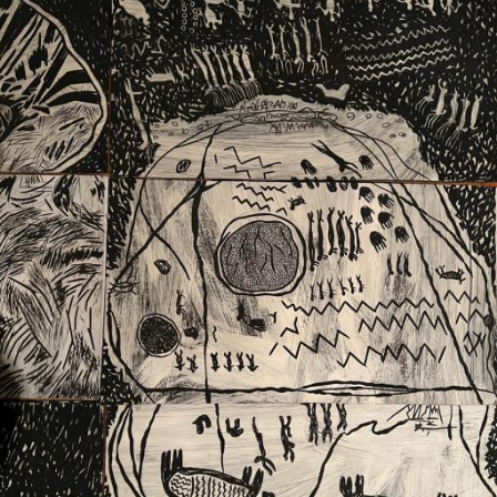
Ext. 2626
Posgrados
Educación
Ext. 4925
Continua
Ext. 4795
Configuración de cookies
Universidad de los Andes | Vigilada Mineducación.
Reconocimiento como universidad: Decreto 1297 del 30
de mayo de 1964. Reconocimiento de personería jurídica:
Resolución 28 del 23 de febrero de 1949, Minjusticia.
Acreditación institucional de alta calidad, 10 años:
Resolución 000194 del 16 de enero del 2025.