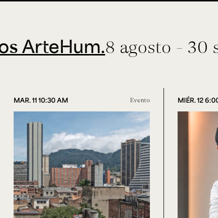
teHum.
8 agosto - 30 septie
MAR. 11 10:30 AM
Evento
MIÉR. 12 6: