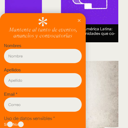
Encuentro Humanidades Digitales en América Latina:
genealogías, conocimiento abierto y comunidades que co-
crean.
18 AUG 2026.
evento