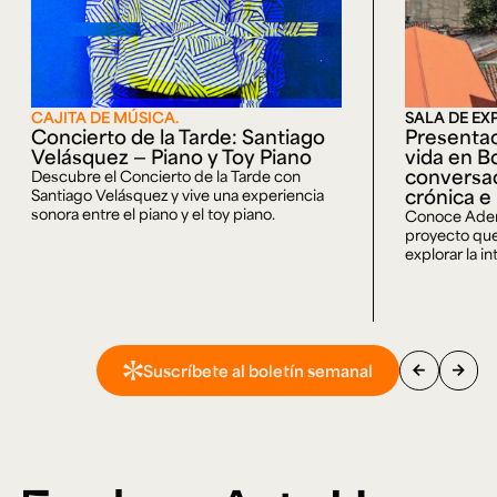
CAJITA DE MÚSICA.
SALA DE EX
Concierto de la Tarde: Santiago
Presentac
Velásquez — Piano y Toy Piano
vida en B
conversac
Descubre el Concierto de la Tarde con
crónica e
Santiago Velásquez y vive una experiencia
sonora entre el piano y el toy piano.
Conoce Adent
proyecto que
explorar la in
arrow_back
arrow_forward
Suscríbete al boletín semanal