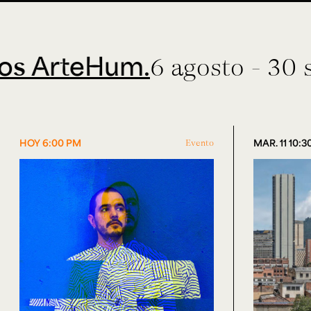
teHum.
6 agosto - 30 septie
HOY 6:00 PM
Evento
MAR. 11 10: