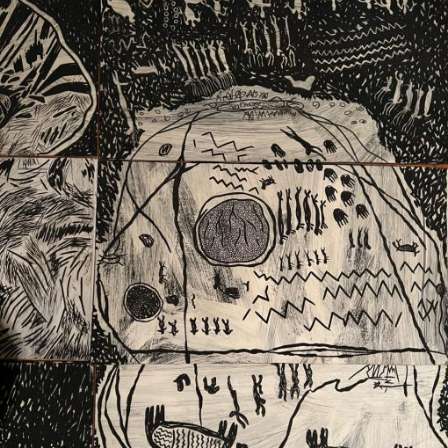
Ext. 2626
Posgrados
Educación
Ext. 4925
Continua
Ext. 4795
Configuración de cookies
Universidad de los Andes | Vigilada Mineducación.
Reconocimiento como universidad: Decreto 1297 del 30
de mayo de 1964. Reconocimiento de personería jurídica:
Resolución 28 del 23 de febrero de 1949, Minjusticia.
Acreditación institucional de alta calidad, 10 años:
Resolución 000194 del 16 de enero del 2025.