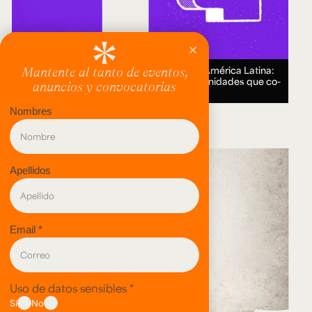
Encuentro Humanidades Digitales en América Latina:
genealogías, conocimiento abierto y comunidades que co-
crean.
18 AUG 2026.
evento