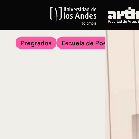
Educación
Pregrados
Pregrados
Escuela de Posgrados
Arte
Historia del Arte
Literatura
Música
Narrativas Digitales
Opciones Académicas
Educación Continua
Cursos abiertos al público
Cursos In Situ
Cursos libres y de extensión
Programas especializados y