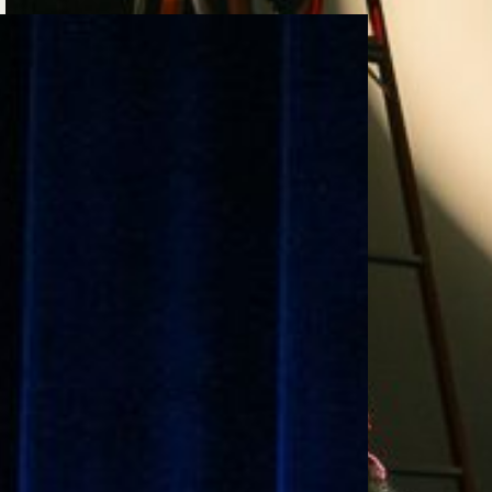
e personería
ro del 2025.
úsica
Posgrados
Educación Continua
xt.
Ext. 4925
Ext. 4795
504