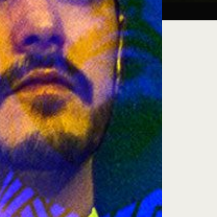
Taller:
27.08.26
iluminación escénica
e encuentro, exploración artística y