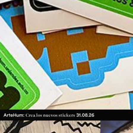
ArteHum:
31.08.26
Crea los nuevos stickers