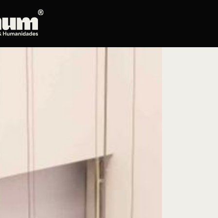
Posgrados
Educación continua
Doctorado en Literatura
Maestría en Artes Plásticas, Electrónicas y
del Tiempo
Maestría en Estudios Clásicos
Maestría en Historia del Arte
Maestría en Humanidades Digitales
Maestría en Literatura
Maestría en Música
Maestría en Patrimonio Cultural
Maestría en Periodismo
Oferta de cursos