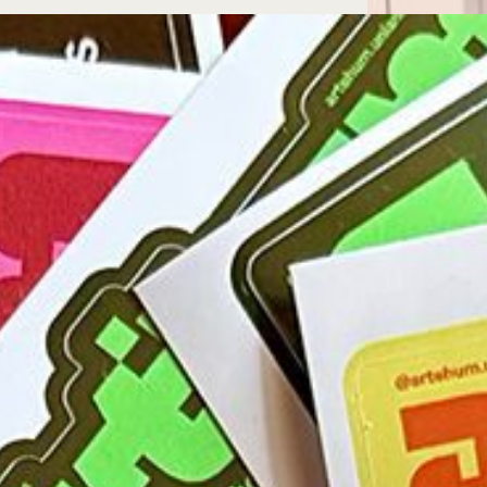
Microcredenciales
Configuración de
Universidad de los Andes | Vigilada Mine
jurídica: Resolución 28 del 23 de febrero de
cookies
Dirección
Teléfono
Calle 19A #1 - 37 Este. Bloque K.
[+57] (601) 339 4949