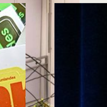
Cursos ArteHum
ducación. Reconocimiento como universidad: Decreto 1297 del 30 de mayo de 1964. Reconocimiento d
 1949, Minjusticia. Acreditación institucional de alta calidad, 10 años: Resolución 000194 del 16 de ene
Arte e
Literatura y
M
Historia del Arte
Narrativas Digitales
E
Ext. 2626
Ext. 2501
2