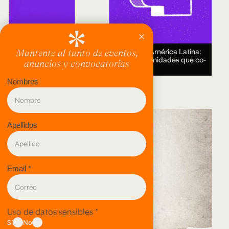
Encuentro Humanidades Digitales en América Latina:
genealogías, conocimiento abierto y comunidades que co-
crean.
18 AUG 2026.
evento