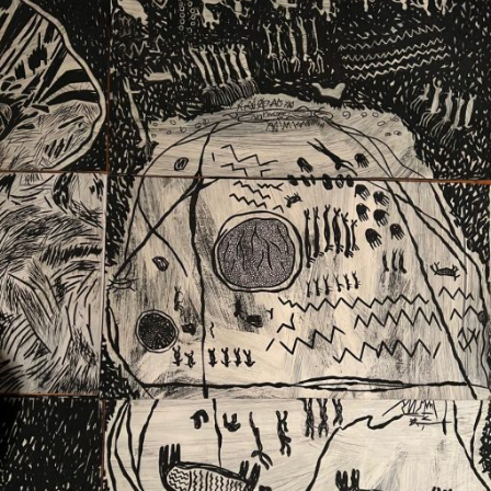
Ext. 2626
Posgrados
Educación
Ext. 4925
Continua
Ext. 4795
Configuración de cookies
Universidad de los Andes | Vigilada Mineducación.
Reconocimiento como universidad: Decreto 1297 del 30
de mayo de 1964. Reconocimiento de personería jurídica:
Resolución 28 del 23 de febrero de 1949, Minjusticia.
Acreditación institucional de alta calidad, 10 años:
Resolución 000194 del 16 de enero del 2025.