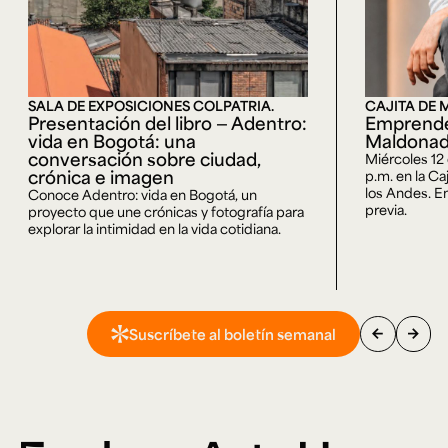
SALA DE EXPOSICIONES COLPATRIA.
CAJITA DE 
Presentación del libro — Adentro:
Emprende
vida en Bogotá: una
Maldona
conversación sobre ciudad,
Miércoles 12
crónica e imagen
p.m. en la Ca
los Andes. En
Conoce Adentro: vida en Bogotá, un
previa.
proyecto que une crónicas y fotografía para
explorar la intimidad en la vida cotidiana.
arrow_back
arrow_forward
Suscríbete al boletín semanal