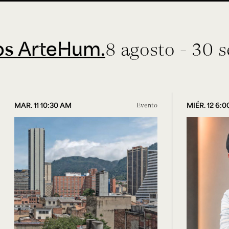
eHum.
8 agosto - 30 septiem
MAR. 11 10:30 AM
Evento
MIÉR. 12 6: