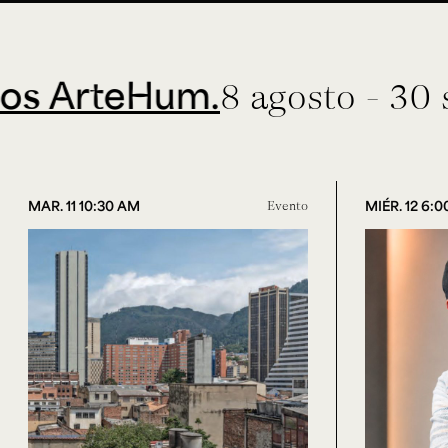
teHum.
8 agosto - 30 septie
MAR. 11 10:30 AM
Evento
MIÉR. 12 6: