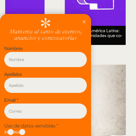
Encuentro Humanidades Digitales en América Latina:
genealogías, conocimiento abierto y comunidades que co-
crean.
18 AUG 2026.
evento