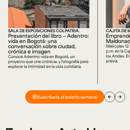
SALA DE EXPOSICIONES COLPATRIA.
CAJITA DE 
Presentación del libro — Adentro:
Emprende
vida en Bogotá: una
Maldona
conversación sobre ciudad,
Miércoles 12
crónica e imagen
p.m. en la Ca
los Andes. En
Conoce Adentro: vida en Bogotá, un
previa.
proyecto que une crónicas y fotografía para
explorar la intimidad en la vida cotidiana.
arrow_back
arrow_forward
Suscríbete al boletín semanal