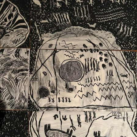
Ext. 2626
Posgrados
Educación
Ext. 4925
Continua
Ext. 4795
Configuración de cookies
Universidad de los Andes | Vigilada Mineducación.
Reconocimiento como universidad: Decreto 1297 del 30
de mayo de 1964. Reconocimiento de personería jurídica:
Resolución 28 del 23 de febrero de 1949, Minjusticia.
Acreditación institucional de alta calidad, 10 años:
Resolución 000194 del 16 de enero del 2025.