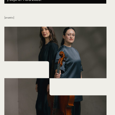
evento