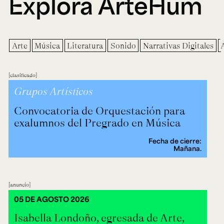
Explora ArteHum
Arte
Música
Literatura
Sonido
Narrativas Digitales
clasificado
Grupos Artísticos
Convocatoria de Orquestación para
exalumnos del Pregrado en Música
Fecha de cierre:
Mañana.
anuncio
05 DE AGOSTO 2026
Isabella Londoño, egresada de Arte,