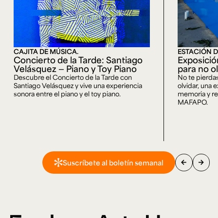
CAJITA DE MÚSICA.
ESTACIÓN D
Concierto de la Tarde: Santiago
Exposici
Velásquez — Piano y Toy Piano
para no o
Descubre el Concierto de la Tarde con
No te pierda
Santiago Velásquez y vive una experiencia
olvidar, una 
sonora entre el piano y el toy piano.
memoria y rep
MAFAPO.
arrow_back
arrow_forward
Suscríbete al boletín semanal