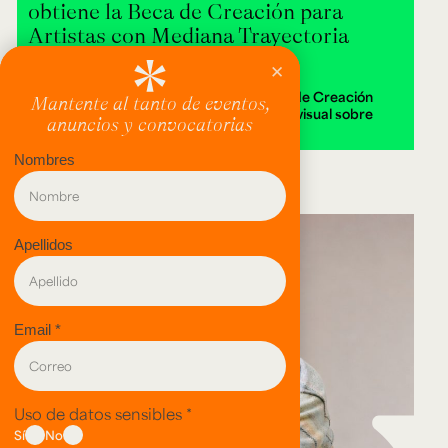
obtiene la Beca de Creación para
Artistas con Mediana Trayectoria
2026
Alejandra Isabella Londoño ganó la Beca de Creación
2026 con Destierra, una instalación audiovisual sobre
memoria y territorio.
evento