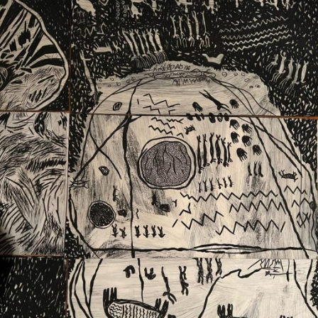
Ext. 2626
Posgrados
Educación
Ext. 4925
Continua
Ext. 4795
Configuración de cookies
Universidad de los Andes | Vigilada Mineducación.
Reconocimiento como universidad: Decreto 1297 del 30
de mayo de 1964. Reconocimiento de personería jurídica:
Resolución 28 del 23 de febrero de 1949, Minjusticia.
Acreditación institucional de alta calidad, 10 años:
Resolución 000194 del 16 de enero del 2025.