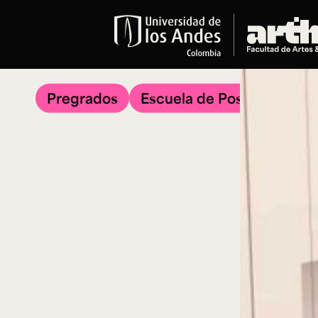
Educación
Pregrados
Pregrados
Escuela de Posgrados
Arte
Historia del Arte
Literatura
Música
Narrativas Digitales
Opciones Académicas
Educación Continua
Cursos abiertos al público
Cursos In Situ
Cursos libres y de extensión
Programas especializados y