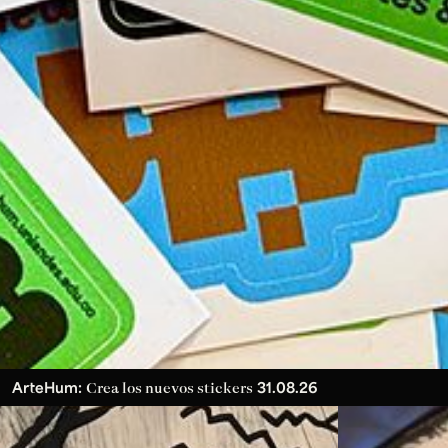
ArteHum:
31.08.26
Crea los nuevos stickers