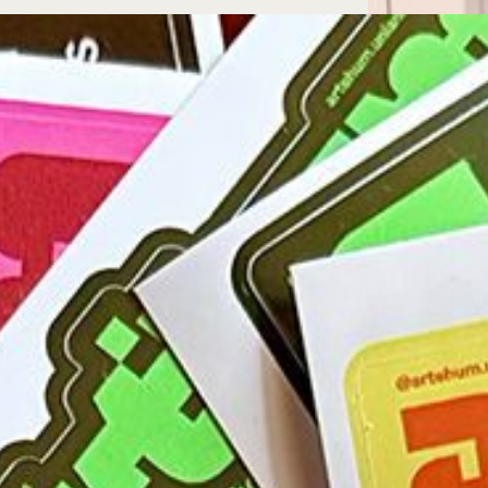
Microcredenciales
Configuración de
Universidad de los Andes | Vigilada Mine
jurídica: Resolución 28 del 23 de febrero de
cookies
Dirección
Teléfono
Calle 19A #1 - 37 Este. Bloque K.
[+57] (601) 339 4949