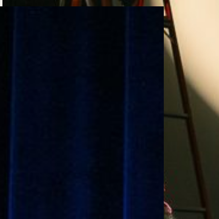
e personería
ro del 2025.
úsica
Posgrados
Educación Continua
xt.
Ext. 4925
Ext. 4795
504