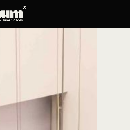
Posgrados
Educación continua
Doctorado en Literatura
Maestría en Artes Plásticas, Electrónicas y
del Tiempo
Maestría en Estudios Clásicos
Maestría en Historia del Arte
Maestría en Humanidades Digitales
Maestría en Literatura
Maestría en Música
Maestría en Patrimonio Cultural
Maestría en Periodismo
Oferta de cursos