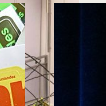
Cursos ArteHum
ducación. Reconocimiento como universidad: Decreto 1297 del 30 de mayo de 1964. Reconocimiento d
 1949, Minjusticia. Acreditación institucional de alta calidad, 10 años: Resolución 000194 del 16 de ene
Arte e
Literatura y
M
Historia del Arte
Narrativas Digitales
E
Ext. 2626
Ext. 2501
2