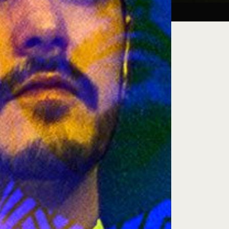
Taller:
27.08.26
iluminación escénica
e encuentro, exploración artística y