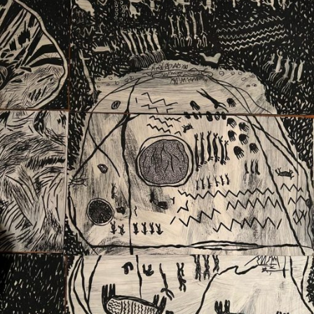
Ext. 2626
Posgrados
Educación
Ext. 4925
Continua
Ext. 4795
Configuración de cookies
Universidad de los Andes | Vigilada Mineducación.
Reconocimiento como universidad: Decreto 1297 del 30
de mayo de 1964. Reconocimiento de personería jurídica:
Resolución 28 del 23 de febrero de 1949, Minjusticia.
Acreditación institucional de alta calidad, 10 años:
Resolución 000194 del 16 de enero del 2025.