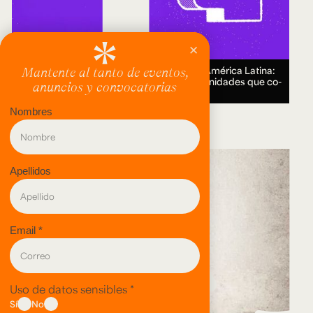
Encuentro Humanidades Digitales en América Latina:
genealogías, conocimiento abierto y comunidades que co-
crean.
18 AUG 2026.
evento