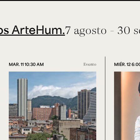
eHum.
7 agosto - 30 septiem
MAR. 11 10:30 AM
Evento
MIÉR. 12 6: