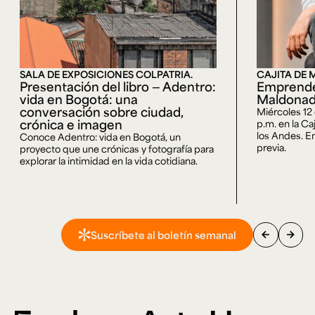
SALA DE EXPOSICIONES COLPATRIA.
CAJITA DE 
Presentación del libro — Adentro:
Emprende
vida en Bogotá: una
Maldona
conversación sobre ciudad,
Miércoles 12
crónica e imagen
p.m. en la Ca
los Andes. En
Conoce Adentro: vida en Bogotá, un
previa.
proyecto que une crónicas y fotografía para
explorar la intimidad en la vida cotidiana.
arrow_back
arrow_forward
Suscríbete al boletín semanal