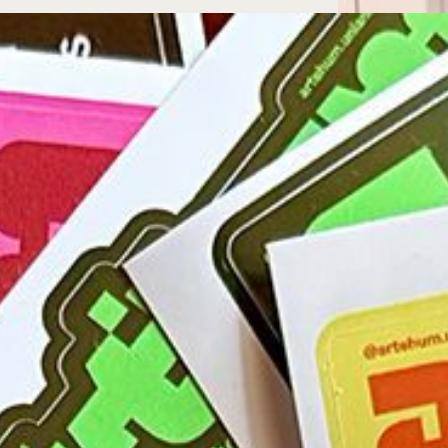
Microcredenciales
Configuración de
Universidad de los Andes | Vigilada Mine
jurídica: Resolución 28 del 23 de febrero de
cookies
Dirección
Teléfono
Calle 19A #1 - 37 Este. Bloque K.
[+57] (601) 339 4949