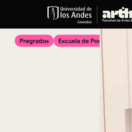
Educación
Pregrados
Pregrados
Escuela de Posgrados
Arte
Historia del Arte
Literatura
Música
Narrativas Digitales
Opciones Académicas
Educación Continua
Cursos abiertos al público
Cursos In Situ
Cursos libres y de extensión
Programas especializados y