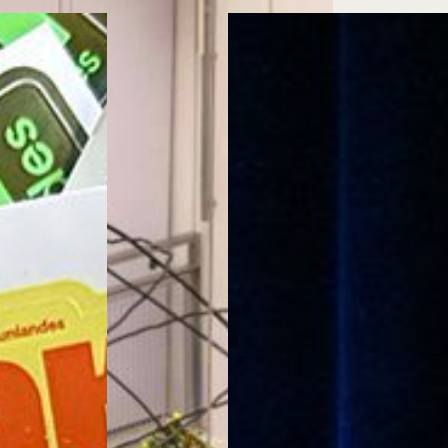
Cursos ArteHum
ducación. Reconocimiento como universidad: Decreto 1297 del 30 de mayo de 1964. Reconocimiento d
 1949, Minjusticia. Acreditación institucional de alta calidad, 10 años: Resolución 000194 del 16 de ene
Arte e
Literatura y
M
Historia del Arte
Narrativas Digitales
E
Ext. 2626
Ext. 2501
2