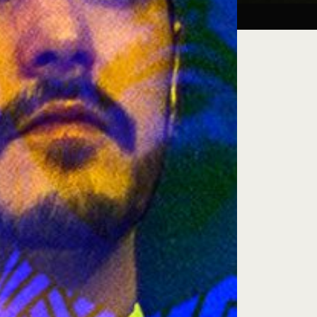
Taller:
27.08.26
iluminación escénica
e encuentro, exploración artística y