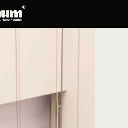
Posgrados
Educación continua
Doctorado en Literatura
Maestría en Artes Plásticas, Electrónicas y
del Tiempo
Maestría en Estudios Clásicos
Maestría en Historia del Arte
Maestría en Humanidades Digitales
Maestría en Literatura
Maestría en Música
Maestría en Patrimonio Cultural
Maestría en Periodismo
Oferta de cursos