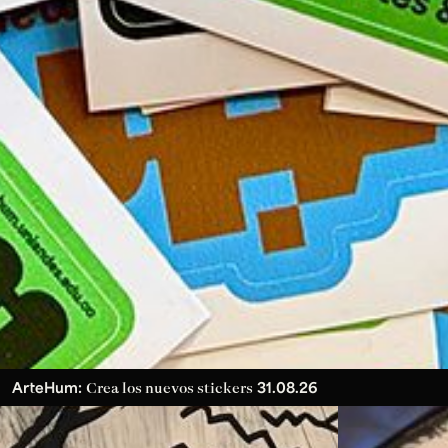
ArteHum:
31.08.26
Crea los nuevos stickers