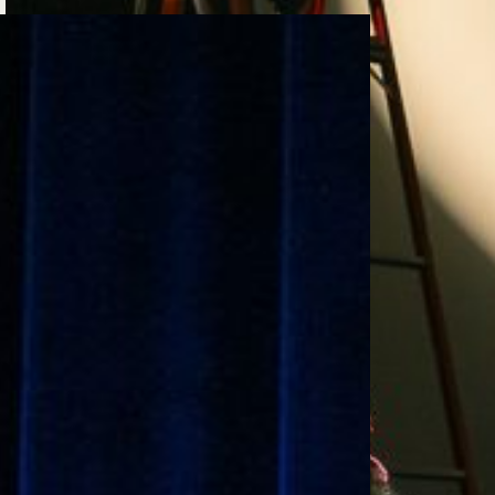
e personería
ro del 2025.
úsica
Posgrados
Educación Continua
xt.
Ext. 4925
Ext. 4795
504