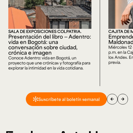
SALA DE EXPOSICIONES COLPATRIA.
CAJITA DE 
Presentación del libro — Adentro:
Emprende
vida en Bogotá: una
Maldona
conversación sobre ciudad,
Miércoles 12
crónica e imagen
p.m. en la Ca
los Andes. En
Conoce Adentro: vida en Bogotá, un
previa.
proyecto que une crónicas y fotografía para
explorar la intimidad en la vida cotidiana.
arrow_back
arrow_forward
Suscríbete al boletín semanal