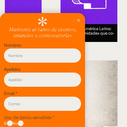
Encuentro Humanidades Digitales en América Latina:
genealogías, conocimiento abierto y comunidades que co-
crean.
18 AUG 2026.
evento