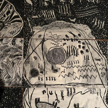
Ext. 2626
Posgrados
Educación
Ext. 4925
Continua
Ext. 4795
Configuración de cookies
Universidad de los Andes | Vigilada Mineducación.
Reconocimiento como universidad: Decreto 1297 del 30
de mayo de 1964. Reconocimiento de personería jurídica:
Resolución 28 del 23 de febrero de 1949, Minjusticia.
Acreditación institucional de alta calidad, 10 años:
Resolución 000194 del 16 de enero del 2025.