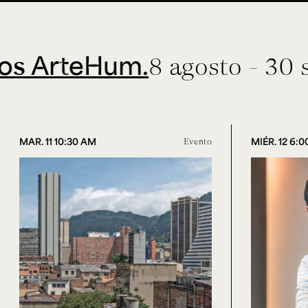
teHum.
8 agosto - 30 septie
MAR. 11 10:30 AM
Evento
MIÉR. 12 6: