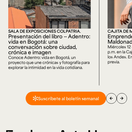
SALA DE EXPOSICIONES COLPATRIA.
CAJITA DE 
Presentación del libro — Adentro:
Emprende
vida en Bogotá: una
Maldona
conversación sobre ciudad,
Miércoles 12
crónica e imagen
p.m. en la Ca
los Andes. En
Conoce Adentro: vida en Bogotá, un
previa.
proyecto que une crónicas y fotografía para
explorar la intimidad en la vida cotidiana.
arrow_back
arrow_forward
Suscríbete al boletín semanal