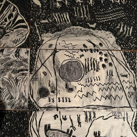
Ext. 2626
Posgrados
Educación
Ext. 4925
Continua
Ext. 4795
Configuración de cookies
Universidad de los Andes | Vigilada Mineducación.
Reconocimiento como universidad: Decreto 1297 del 30
de mayo de 1964. Reconocimiento de personería jurídica:
Resolución 28 del 23 de febrero de 1949, Minjusticia.
Acreditación institucional de alta calidad, 10 años:
Resolución 000194 del 16 de enero del 2025.