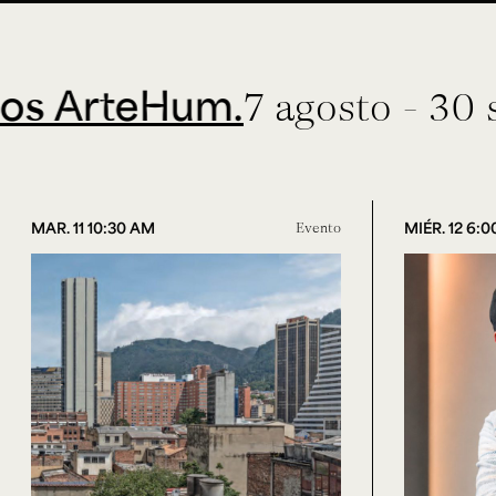
rteHum.
7 agosto - 30 septi
MAR. 11 10:30 AM
Evento
MIÉR. 12 6: