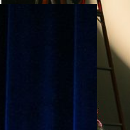
e personería
ro del 2025.
úsica
Posgrados
Educación Continua
xt.
Ext. 4925
Ext. 4795
504