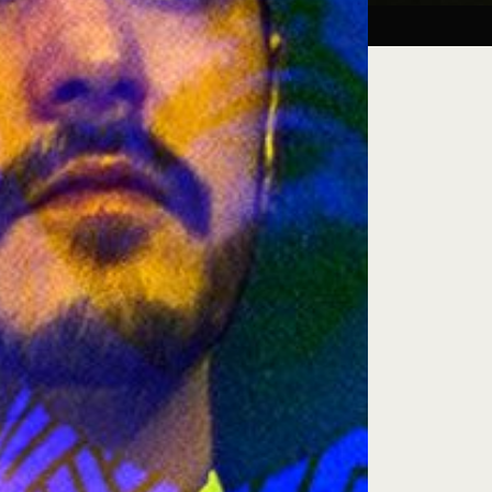
Taller:
27.08.26
iluminación escénica
e encuentro, exploración artística y