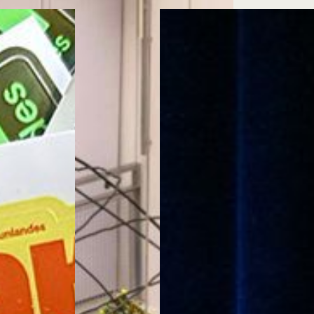
Cursos ArteHum
ducación. Reconocimiento como universidad: Decreto 1297 del 30 de mayo de 1964. Reconocimiento d
 1949, Minjusticia. Acreditación institucional de alta calidad, 10 años: Resolución 000194 del 16 de ene
Arte e
Literatura y
M
Historia del Arte
Narrativas Digitales
E
Ext. 2626
Ext. 2501
2