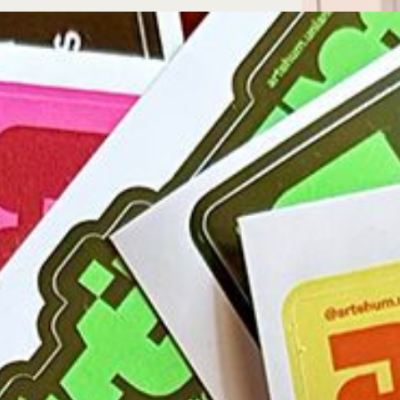
Microcredenciales
Configuración de
Universidad de los Andes | Vigilada Mine
jurídica: Resolución 28 del 23 de febrero de
cookies
Dirección
Teléfono
Calle 19A #1 - 37 Este. Bloque K.
[+57] (601) 339 4949