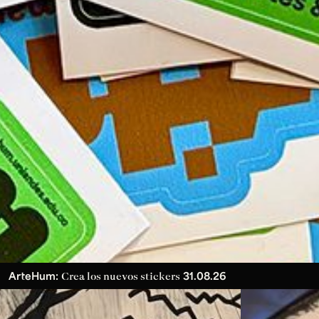
ArteHum:
31.08.26
Crea los nuevos stickers