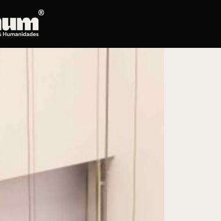
Posgrados
Educación continua
Doctorado en Literatura
Maestría en Artes Plásticas, Electrónicas y
del Tiempo
Maestría en Estudios Clásicos
Maestría en Historia del Arte
Maestría en Humanidades Digitales
Maestría en Literatura
Maestría en Música
Maestría en Patrimonio Cultural
Maestría en Periodismo
Oferta de cursos