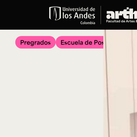
Educación
Pregrados
Pregrados
Escuela de Posgrados
Arte
Historia del Arte
Literatura
Música
Narrativas Digitales
Opciones Académicas
Educación Continua
Cursos abiertos al público
Cursos In Situ
Cursos libres y de extensión
Programas especializados y