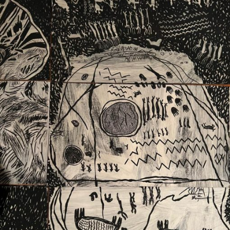
Ext. 2626
Posgrados
Educación
Ext. 4925
Continua
Ext. 4795
Configuración de cookies
Universidad de los Andes | Vigilada Mineducación.
Reconocimiento como universidad: Decreto 1297 del 30
de mayo de 1964. Reconocimiento de personería jurídica:
Resolución 28 del 23 de febrero de 1949, Minjusticia.
Acreditación institucional de alta calidad, 10 años:
Resolución 000194 del 16 de enero del 2025.