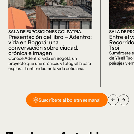
SALA DE EXPOSICIONES COLPATRIA.
SALA DE PR
Presentación del libro — Adentro:
Entre el v
vida en Bogotá: una
Recorrido
conversación sobre ciudad,
Tsoi
crónica e imagen
Sumérgete en 
de Yisell Tso
Conoce Adentro: vida en Bogotá, un
paisajes y em
proyecto que une crónicas y fotografía para
explorar la intimidad en la vida cotidiana.
arrow_back
arrow_forward
Suscríbete al boletín semanal