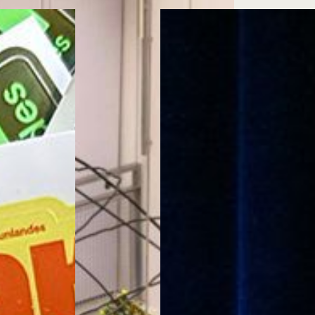
Cursos ArteHum
ducación. Reconocimiento como universidad: Decreto 1297 del 30 de mayo de 1964. Reconocimiento d
 1949, Minjusticia. Acreditación institucional de alta calidad, 10 años: Resolución 000194 del 16 de ene
Arte e
Literatura y
M
Historia del Arte
Narrativas Digitales
E
Ext. 2626
Ext. 2501
2