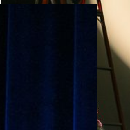
e personería
ro del 2025.
úsica
Posgrados
Educación Continua
xt.
Ext. 4925
Ext. 4795
504