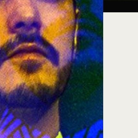
Taller:
27.08.26
iluminación escénica
e encuentro, exploración artística y