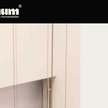
Posgrados
Educación continua
Doctorado en Literatura
Maestría en Artes Plásticas, Electrónicas y
del Tiempo
Maestría en Estudios Clásicos
Maestría en Historia del Arte
Maestría en Humanidades Digitales
Maestría en Literatura
Maestría en Música
Maestría en Patrimonio Cultural
Maestría en Periodismo
Oferta de cursos