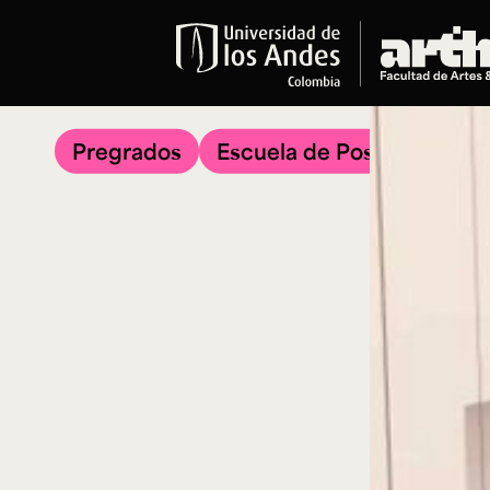
Educación
Pregrados
Pregrados
Escuela de Posgrados
Arte
Historia del Arte
Literatura
Música
Narrativas Digitales
Opciones Académicas
Educación Continua
Cursos abiertos al público
Cursos In Situ
Cursos libres y de extensión
Programas especializados y