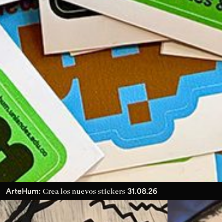
ArteHum:
31.08.26
Crea los nuevos stickers