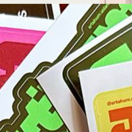
Microcredenciales
Configuración de
Universidad de los Andes | Vigilada Mine
jurídica: Resolución 28 del 23 de febrero de
cookies
Dirección
Teléfono
Calle 19A #1 - 37 Este. Bloque K.
[+57] (601) 339 4949