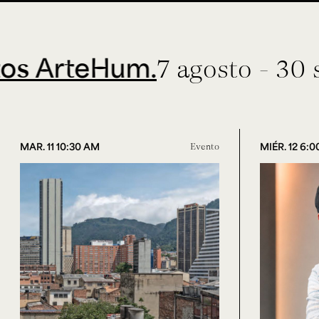
teHum.
7 agosto - 30 septie
MAR. 11 10:30 AM
Evento
MIÉR. 12 6: