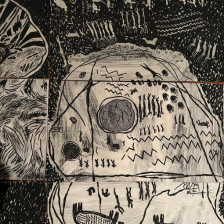
Ext. 2626
Posgrados
Educación
Ext. 4925
Continua
Ext. 4795
Configuración de cookies
Universidad de los Andes | Vigilada Mineducación.
Reconocimiento como universidad: Decreto 1297 del 30
de mayo de 1964. Reconocimiento de personería jurídica:
Resolución 28 del 23 de febrero de 1949, Minjusticia.
Acreditación institucional de alta calidad, 10 años:
Resolución 000194 del 16 de enero del 2025.