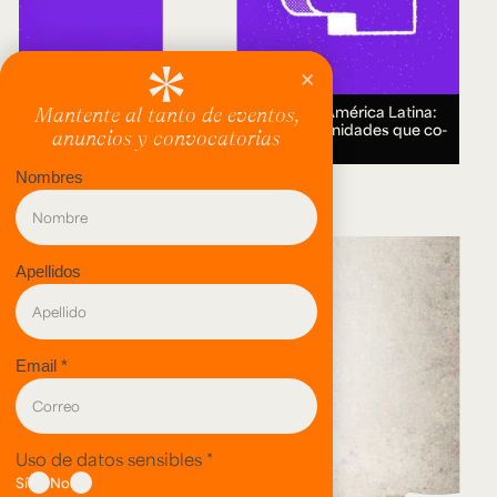
Encuentro Humanidades Digitales en América Latina:
genealogías, conocimiento abierto y comunidades que co-
crean.
18 AUG 2026.
evento