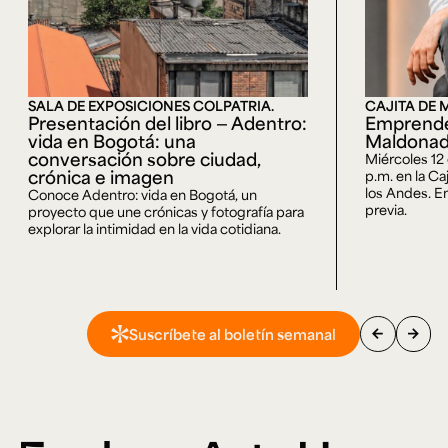
SALA DE EXPOSICIONES COLPATRIA.
CAJITA DE 
Presentación del libro — Adentro:
Emprende
vida en Bogotá: una
Maldona
conversación sobre ciudad,
Miércoles 12
crónica e imagen
p.m. en la Ca
los Andes. En
Conoce Adentro: vida en Bogotá, un
previa.
proyecto que une crónicas y fotografía para
explorar la intimidad en la vida cotidiana.
arrow_back
arrow_forward
Suscríbete al boletín semanal