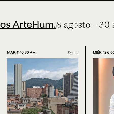
teHum.
8 agosto - 30 septie
MAR. 11 10:30 AM
Evento
MIÉR. 12 6: