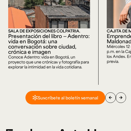
SALA DE EXPOSICIONES COLPATRIA.
CAJITA DE 
Presentación del libro — Adentro:
Emprende
vida en Bogotá: una
Maldona
conversación sobre ciudad,
Miércoles 12
crónica e imagen
p.m. en la Ca
los Andes. En
Conoce Adentro: vida en Bogotá, un
previa.
proyecto que une crónicas y fotografía para
explorar la intimidad en la vida cotidiana.
arrow_back
arrow_forward
Suscríbete al boletín semanal