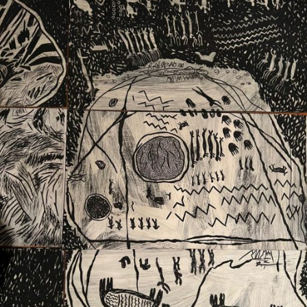
Ext. 2626
Posgrados
Educación
Ext. 4925
Continua
Ext. 4795
Configuración de cookies
Universidad de los Andes | Vigilada Mineducación.
Reconocimiento como universidad: Decreto 1297 del 30
de mayo de 1964. Reconocimiento de personería jurídica:
Resolución 28 del 23 de febrero de 1949, Minjusticia.
Acreditación institucional de alta calidad, 10 años:
Resolución 000194 del 16 de enero del 2025.