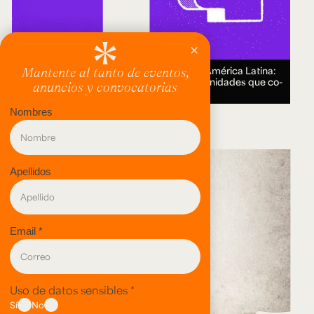
Encuentro Humanidades Digitales en América Latina:
genealogías, conocimiento abierto y comunidades que co-
crean.
18 AUG 2026.
evento