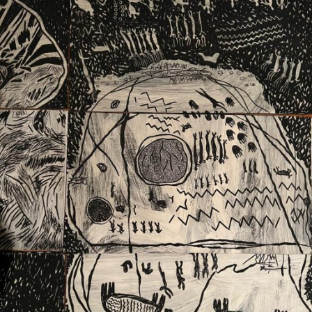
Ext. 2626
Posgrados
Educación
Ext. 4925
Continua
Ext. 4795
Configuración de cookies
Universidad de los Andes | Vigilada Mineducación.
Reconocimiento como universidad: Decreto 1297 del 30
de mayo de 1964. Reconocimiento de personería jurídica:
Resolución 28 del 23 de febrero de 1949, Minjusticia.
Acreditación institucional de alta calidad, 10 años:
Resolución 000194 del 16 de enero del 2025.