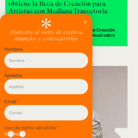
obtiene la Beca de Creación para
Artistas con Mediana Trayectoria
2026
Alejandra Isabella Londoño ganó la Beca de Creación
2026 con Destierra, una instalación audiovisual sobre
memoria y territorio.
evento