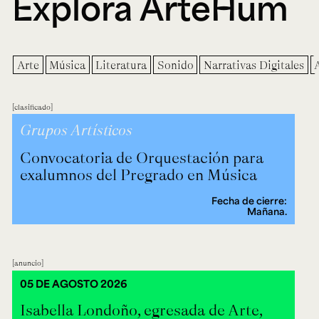
Explora ArteHum
Arte
Música
Literatura
Sonido
Narrativas Digitales
clasificado
Grupos Artísticos
Convocatoria de Orquestación para
exalumnos del Pregrado en Música
Fecha de cierre:
Mañana.
anuncio
05 DE AGOSTO 2026
Isabella Londoño, egresada de Arte,