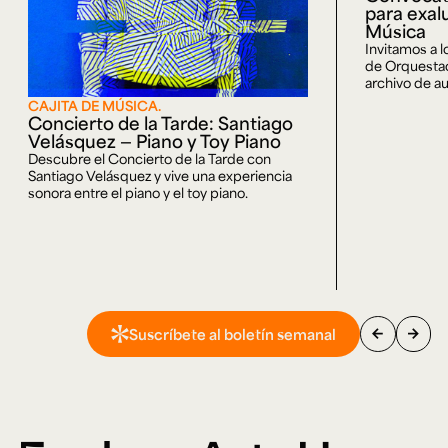
para exal
Música
Invitamos a 
de Orquestaci
archivo de au
CAJITA DE MÚSICA.
Concierto de la Tarde: Santiago
Velásquez — Piano y Toy Piano
Descubre el Concierto de la Tarde con
Santiago Velásquez y vive una experiencia
sonora entre el piano y el toy piano.
arrow_back
arrow_forward
Suscríbete al boletín semanal