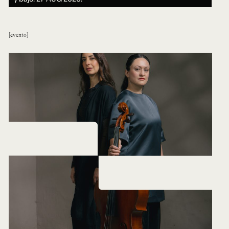
evento