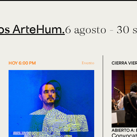
eHum.
6 agosto - 30 septiem
HOY 6:00 PM
Evento
CIERRA VIER
ABIERTO A:
Convocat