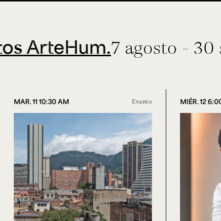
rteHum.
7 agosto - 30 sept
MAR. 11 10:30 AM
Evento
MIÉR. 12 6: