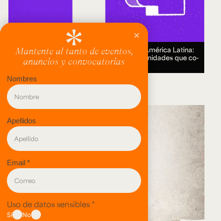
Encuentro Humanidades Digitales en América Latina:
genealogías, conocimiento abierto y comunidades que co-
crean.
18 AUG 2026.
evento