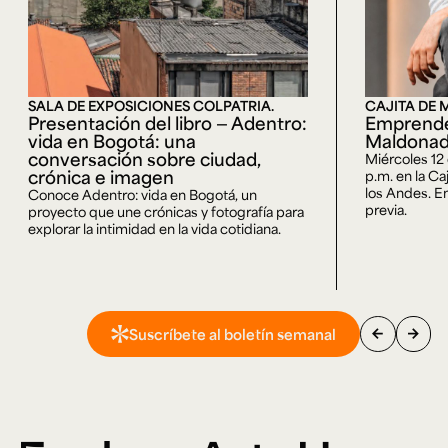
SALA DE EXPOSICIONES COLPATRIA.
CAJITA DE 
Presentación del libro — Adentro:
Emprende
vida en Bogotá: una
Maldona
conversación sobre ciudad,
Miércoles 12
crónica e imagen
p.m. en la Ca
los Andes. En
Conoce Adentro: vida en Bogotá, un
previa.
proyecto que une crónicas y fotografía para
explorar la intimidad en la vida cotidiana.
arrow_back
arrow_forward
Suscríbete al boletín semanal