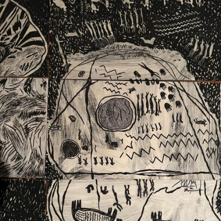
Ext. 2626
Posgrados
Educación
Ext. 4925
Continua
Ext. 4795
Configuración de cookies
Universidad de los Andes | Vigilada Mineducación.
Reconocimiento como universidad: Decreto 1297 del 30
de mayo de 1964. Reconocimiento de personería jurídica:
Resolución 28 del 23 de febrero de 1949, Minjusticia.
Acreditación institucional de alta calidad, 10 años:
Resolución 000194 del 16 de enero del 2025.