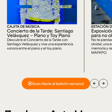
CAJITA DE MÚSICA.
ESTACIÓN D
Concierto de la Tarde: Santiago
Exposici
Velásquez — Piano y Toy Piano
para no o
Descubre el Concierto de la Tarde con
No te pierda
Santiago Velásquez y vive una experiencia
olvidar, una 
sonora entre el piano y el toy piano.
memoria y rep
MAFAPO.
arrow_back
arrow_forward
Suscríbete al boletín semanal