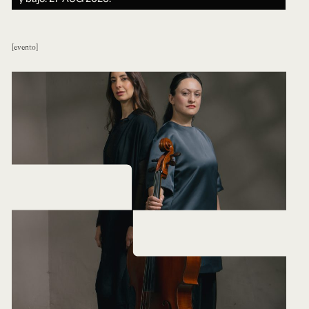
evento