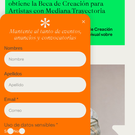
obtiene la Beca de Creación para
Artistas con Mediana Trayectoria
2026
Alejandra Isabella Londoño ganó la Beca de Creación
2026 con Destierra, una instalación audiovisual sobre
memoria y territorio.
evento