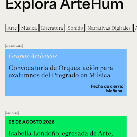
Explora ArteHum
Arte
Música
Literatura
Sonido
Narrativas Digitales
clasificado
Grupos Artísticos
Convocatoria de Orquestación para
exalumnos del Pregrado en Música
Fecha de cierre:
Mañana.
anuncio
05 DE AGOSTO 2026
Isabella Londoño, egresada de Arte,