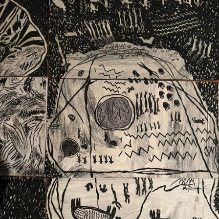
Ext. 2626
Posgrados
Educación
Ext. 4925
Continua
Ext. 4795
Configuración de cookies
Universidad de los Andes | Vigilada Mineducación.
Reconocimiento como universidad: Decreto 1297 del 30
de mayo de 1964. Reconocimiento de personería jurídica:
Resolución 28 del 23 de febrero de 1949, Minjusticia.
Acreditación institucional de alta calidad, 10 años:
Resolución 000194 del 16 de enero del 2025.