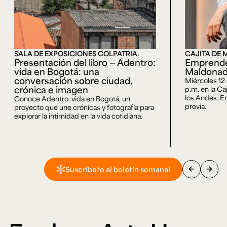
SALA DE EXPOSICIONES COLPATRIA.
CAJITA DE 
Presentación del libro — Adentro:
Emprende
vida en Bogotá: una
Maldona
conversación sobre ciudad,
Miércoles 12
crónica e imagen
p.m. en la Ca
los Andes. En
Conoce Adentro: vida en Bogotá, un
previa.
proyecto que une crónicas y fotografía para
explorar la intimidad en la vida cotidiana.
arrow_back
arrow_forward
Suscríbete al boletín semanal