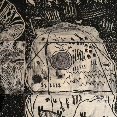
Ext. 2626
Posgrados
Educación
Ext. 4925
Continua
Ext. 4795
Configuración de cookies
Universidad de los Andes | Vigilada Mineducación.
Reconocimiento como universidad: Decreto 1297 del 30
de mayo de 1964. Reconocimiento de personería jurídica:
Resolución 28 del 23 de febrero de 1949, Minjusticia.
Acreditación institucional de alta calidad, 10 años:
Resolución 000194 del 16 de enero del 2025.