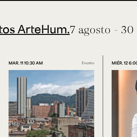
rteHum.
7 agosto - 30 sept
MAR. 11 10:30 AM
Evento
MIÉR. 12 6: