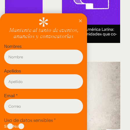
Encuentro Humanidades Digitales en América Latina:
genealogías, conocimiento abierto y comunidades que co-
crean.
18 AUG 2026.
evento