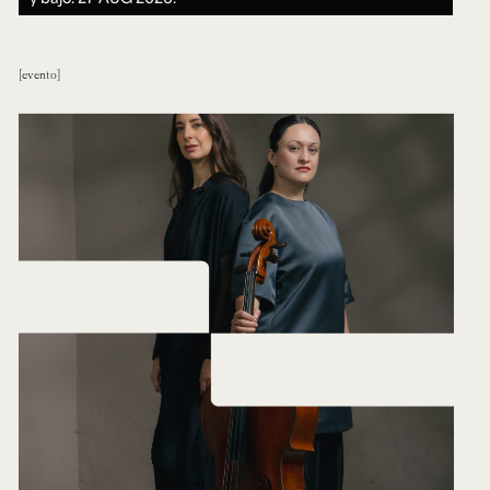
evento