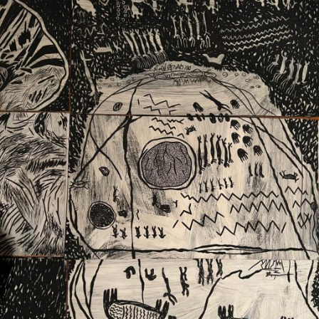
Ext. 2626
Posgrados
Educación
Ext. 4925
Continua
Ext. 4795
Configuración de cookies
Universidad de los Andes | Vigilada Mineducación.
Reconocimiento como universidad: Decreto 1297 del 30
de mayo de 1964. Reconocimiento de personería jurídica:
Resolución 28 del 23 de febrero de 1949, Minjusticia.
Acreditación institucional de alta calidad, 10 años:
Resolución 000194 del 16 de enero del 2025.