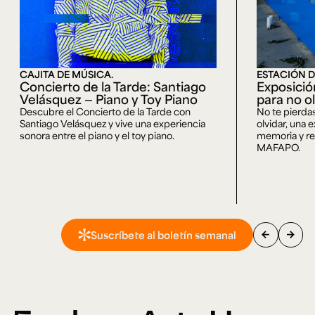
CAJITA DE MÚSICA.
ESTACIÓN D
Concierto de la Tarde: Santiago
Exposici
Velásquez — Piano y Toy Piano
para no o
Descubre el Concierto de la Tarde con
No te pierda
Santiago Velásquez y vive una experiencia
olvidar, una 
sonora entre el piano y el toy piano.
memoria y rep
MAFAPO.
arrow_back
arrow_forward
Suscríbete al boletín semanal