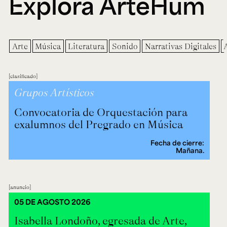
Explora ArteHum
Arte
Música
Literatura
Sonido
Narrativas Digitales
clasificado
Grupos Artísticos
Convocatoria de Orquestación para
exalumnos del Pregrado en Música
Fecha de cierre:
Mañana.
anuncio
05 DE AGOSTO 2026
Isabella Londoño, egresada de Arte,