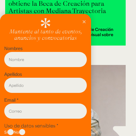
obtiene la Beca de Creación para
Artistas con Mediana Trayectoria
2026
Alejandra Isabella Londoño ganó la Beca de Creación
2026 con Destierra, una instalación audiovisual sobre
memoria y territorio.
evento