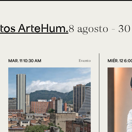
ArteHum.
8 agosto - 30 sept
MAR. 11 10:30 AM
Evento
MIÉR. 12 6: