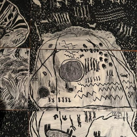
Ext. 2626
Posgrados
Educación
Ext. 4925
Continua
Ext. 4795
Configuración de cookies
Universidad de los Andes | Vigilada Mineducación.
Reconocimiento como universidad: Decreto 1297 del 30
de mayo de 1964. Reconocimiento de personería jurídica:
Resolución 28 del 23 de febrero de 1949, Minjusticia.
Acreditación institucional de alta calidad, 10 años:
Resolución 000194 del 16 de enero del 2025.