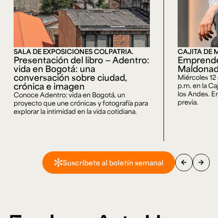
SALA DE EXPOSICIONES COLPATRIA.
CAJITA DE 
Presentación del libro — Adentro:
Emprende
vida en Bogotá: una
Maldona
conversación sobre ciudad,
Miércoles 12
crónica e imagen
p.m. en la Ca
los Andes. En
Conoce Adentro: vida en Bogotá, un
previa.
proyecto que une crónicas y fotografía para
explorar la intimidad en la vida cotidiana.
arrow_back
arrow_forward
Suscríbete al boletín semanal