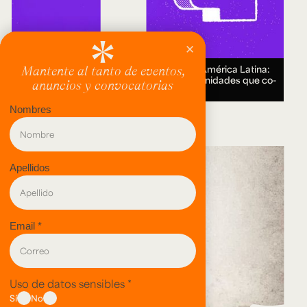
Encuentro Humanidades Digitales en América Latina:
genealogías, conocimiento abierto y comunidades que co-
crean.
18 AUG 2026.
evento