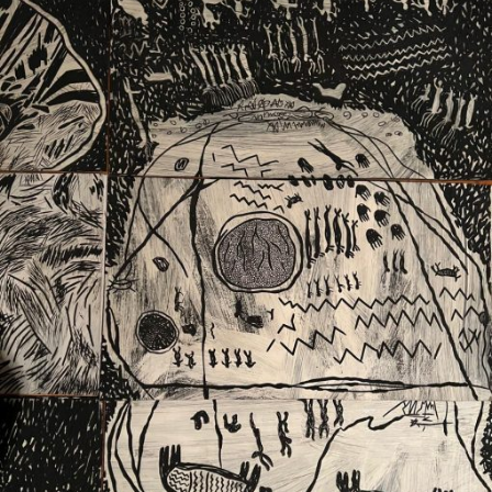
Ext. 2626
Posgrados
Educación
Ext. 4925
Continua
Ext. 4795
Configuración de cookies
Universidad de los Andes | Vigilada Mineducación.
Reconocimiento como universidad: Decreto 1297 del 30
de mayo de 1964. Reconocimiento de personería jurídica:
Resolución 28 del 23 de febrero de 1949, Minjusticia.
Acreditación institucional de alta calidad, 10 años:
Resolución 000194 del 16 de enero del 2025.