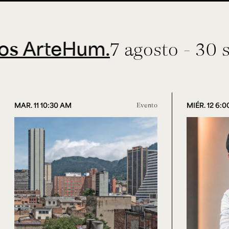
eHum.
7 agosto - 30 septiem
MAR. 11 10:30 AM
Evento
MIÉR. 12 6: