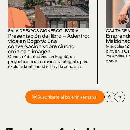
SALA DE EXPOSICIONES COLPATRIA.
CAJITA DE 
Presentación del libro — Adentro:
Emprende
vida en Bogotá: una
Maldona
conversación sobre ciudad,
Miércoles 12
crónica e imagen
p.m. en la Ca
los Andes. En
Conoce Adentro: vida en Bogotá, un
previa.
proyecto que une crónicas y fotografía para
explorar la intimidad en la vida cotidiana.
arrow_back
arrow_forward
Suscríbete al boletín semanal