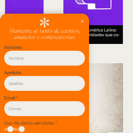
Encuentro Humanidades Digitales en América Latina:
genealogías, conocimiento abierto y comunidades que co-
crean.
18 AUG 2026.
evento