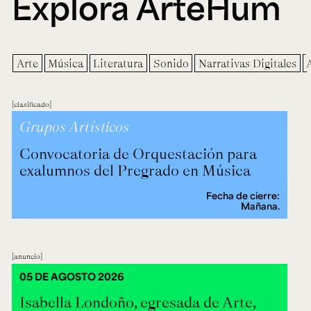
Explora ArteHum
Arte
Música
Literatura
Sonido
Narrativas Digitales
clasificado
Grupos Artísticos
Convocatoria de Orquestación para
exalumnos del Pregrado en Música
Fecha de cierre:
Mañana.
anuncio
05 DE AGOSTO 2026
Isabella Londoño, egresada de Arte,