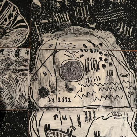
Ext. 2626
Posgrados
Educación
Ext. 4925
Continua
Ext. 4795
Configuración de cookies
Universidad de los Andes | Vigilada Mineducación.
Reconocimiento como universidad: Decreto 1297 del 30
de mayo de 1964. Reconocimiento de personería jurídica:
Resolución 28 del 23 de febrero de 1949, Minjusticia.
Acreditación institucional de alta calidad, 10 años:
Resolución 000194 del 16 de enero del 2025.