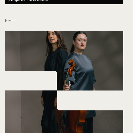
evento