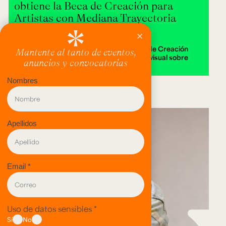
obtiene la Beca de Creación para
Artistas con Mediana Trayectoria
2026
Alejandra Isabella Londoño ganó la Beca de Creación
2026 con Destierra, una instalación audiovisual sobre
memoria y territorio.
evento