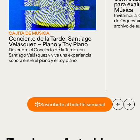
para exal
Música
Invitamos a 
de Orquestaci
archivo de au
CAJITA DE MÚSICA.
Concierto de la Tarde: Santiago
Velásquez — Piano y Toy Piano
Descubre el Concierto de la Tarde con
Santiago Velásquez y vive una experiencia
sonora entre el piano y el toy piano.
arrow_back
arrow_forward
Suscríbete al boletín semanal