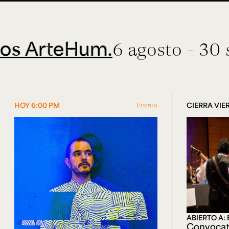
teHum.
6 agosto - 30 septie
HOY 6:00 PM
Evento
CIERRA VIER
ABIERTO A:
Convocat