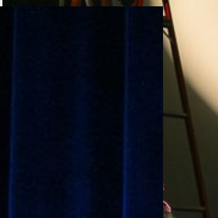
e personería
ro del 2025.
úsica
Posgrados
Educación Continua
xt.
Ext. 4925
Ext. 4795
504