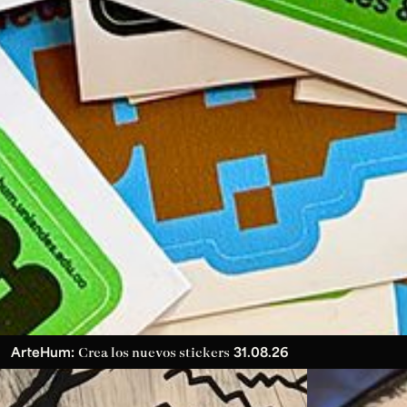
ArteHum:
31.08.26
Crea los nuevos stickers