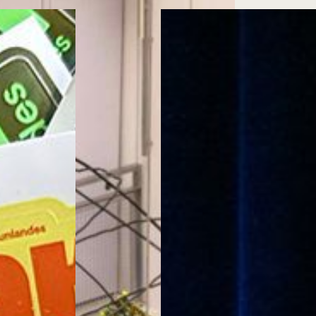
Cursos ArteHum
ducación. Reconocimiento como universidad: Decreto 1297 del 30 de mayo de 1964. Reconocimiento d
 1949, Minjusticia. Acreditación institucional de alta calidad, 10 años: Resolución 000194 del 16 de ene
Arte e
Literatura y
M
Historia del Arte
Narrativas Digitales
E
Ext. 2626
Ext. 2501
2