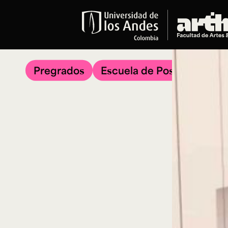
Educación
Pregrados
Pregrados
Escuela de Posgrados
Arte
Historia del Arte
Literatura
Música
Narrativas Digitales
Opciones Académicas
Educación Continua
Cursos abiertos al público
Cursos In Situ
Cursos libres y de extensión
Programas especializados y