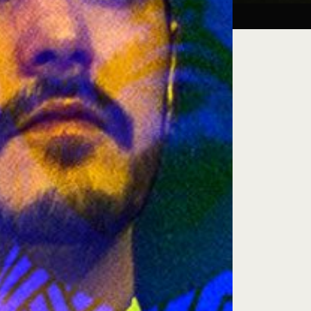
Taller:
27.08.26
iluminación escénica
e encuentro, exploración artística y