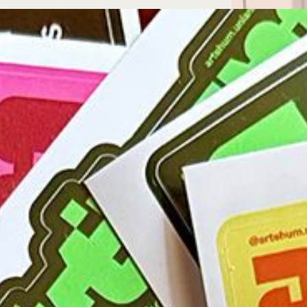
Microcredenciales
Configuración de
Universidad de los Andes | Vigilada Mine
jurídica: Resolución 28 del 23 de febrero de
cookies
Dirección
Teléfono
Calle 19A #1 - 37 Este. Bloque K.
[+57] (601) 339 4949