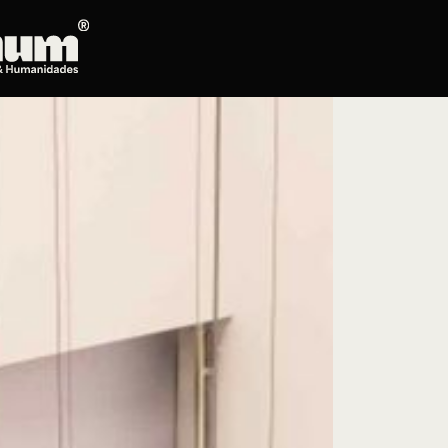
Posgrados
Educación continua
Doctorado en Literatura
Maestría en Artes Plásticas, Electrónicas y
del Tiempo
Maestría en Estudios Clásicos
Maestría en Historia del Arte
Maestría en Humanidades Digitales
Maestría en Literatura
Maestría en Música
Maestría en Patrimonio Cultural
Maestría en Periodismo
Oferta de cursos