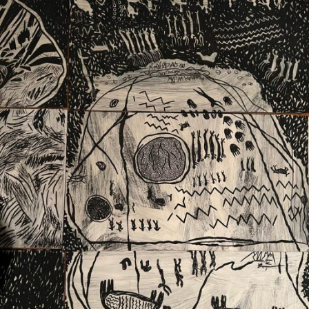
Ext. 2626
Posgrados
Educación
Ext. 4925
Continua
Ext. 4795
Configuración de cookies
Universidad de los Andes | Vigilada Mineducación.
Reconocimiento como universidad: Decreto 1297 del 30
de mayo de 1964. Reconocimiento de personería jurídica:
Resolución 28 del 23 de febrero de 1949, Minjusticia.
Acreditación institucional de alta calidad, 10 años:
Resolución 000194 del 16 de enero del 2025.