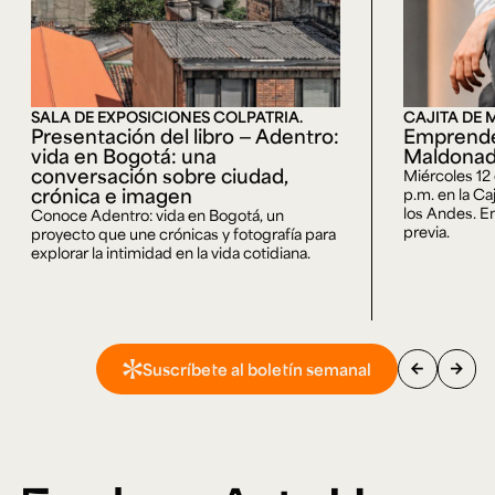
SALA DE EXPOSICIONES COLPATRIA.
CAJITA DE 
Presentación del libro — Adentro:
Emprende
vida en Bogotá: una
Maldona
conversación sobre ciudad,
Miércoles 12
crónica e imagen
p.m. en la Ca
los Andes. En
Conoce Adentro: vida en Bogotá, un
previa.
proyecto que une crónicas y fotografía para
explorar la intimidad en la vida cotidiana.
arrow_back
arrow_forward
Suscríbete al boletín semanal