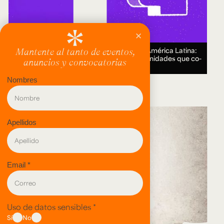
Encuentro Humanidades Digitales en América Latina:
genealogías, conocimiento abierto y comunidades que co-
crean.
18 AUG 2026.
evento