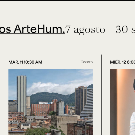
rteHum.
7 agosto - 30 septi
MAR. 11 10:30 AM
Evento
MIÉR. 12 6: