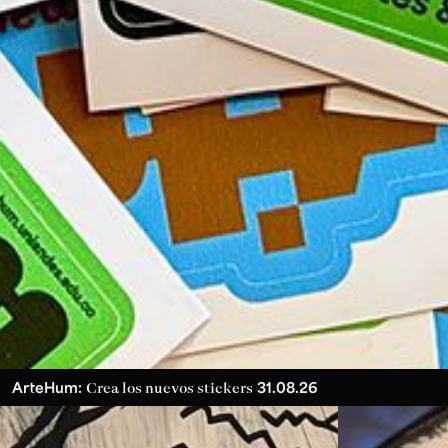
ArteHum:
31.08.26
Crea los nuevos stickers