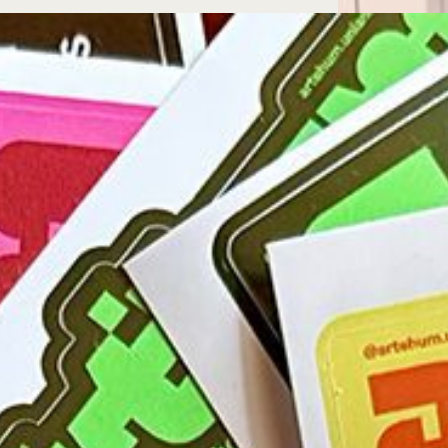
Microcredenciales
Configuración de
Universidad de los Andes | Vigilada Mine
jurídica: Resolución 28 del 23 de febrero de
cookies
Dirección
Teléfono
Calle 19A #1 - 37 Este. Bloque K.
[+57] (601) 339 4949