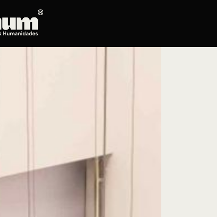
Posgrados
Educación continua
Doctorado en Literatura
Maestría en Artes Plásticas, Electrónicas y
del Tiempo
Maestría en Estudios Clásicos
Maestría en Historia del Arte
Maestría en Humanidades Digitales
Maestría en Literatura
Maestría en Música
Maestría en Patrimonio Cultural
Maestría en Periodismo
Oferta de cursos