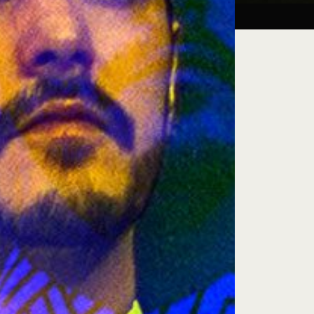
Taller:
27.08.26
iluminación escénica
e encuentro, exploración artística y