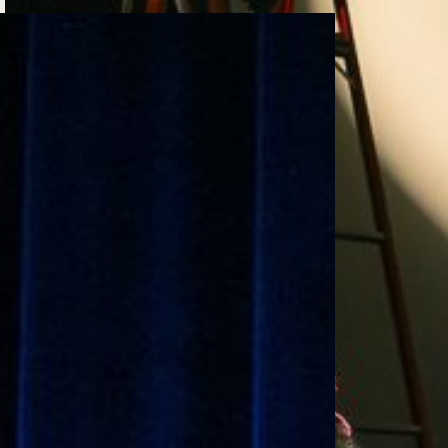
e personería
ro del 2025.
úsica
Posgrados
Educación Continua
xt.
Ext. 4925
Ext. 4795
504