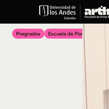
Educación
Pregrados
Pregrados
Escuela de Posgrados
Arte
Historia del Arte
Literatura
Música
Narrativas Digitales
Opciones Académicas
Educación Continua
Cursos abiertos al público
Cursos In Situ
Cursos libres y de extensión
Programas especializados y