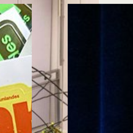
Cursos ArteHum
ducación. Reconocimiento como universidad: Decreto 1297 del 30 de mayo de 1964. Reconocimiento d
 1949, Minjusticia. Acreditación institucional de alta calidad, 10 años: Resolución 000194 del 16 de ene
Arte e
Literatura y
M
Historia del Arte
Narrativas Digitales
E
Ext. 2626
Ext. 2501
2