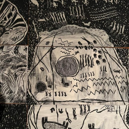
Ext. 2626
Posgrados
Educación
Ext. 4925
Continua
Ext. 4795
Configuración de cookies
Universidad de los Andes | Vigilada Mineducación.
Reconocimiento como universidad: Decreto 1297 del 30
de mayo de 1964. Reconocimiento de personería jurídica:
Resolución 28 del 23 de febrero de 1949, Minjusticia.
Acreditación institucional de alta calidad, 10 años:
Resolución 000194 del 16 de enero del 2025.