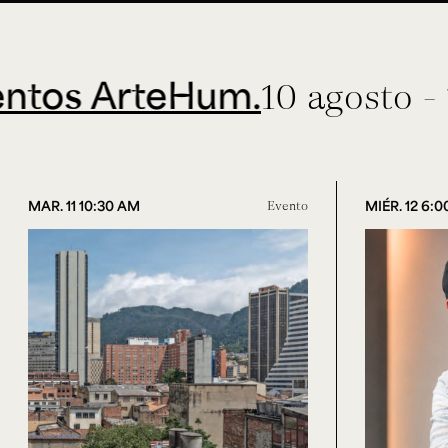
ArteHum.
10 agosto - 11 sep
MAR. 11 10:30 AM
Evento
MIÉR. 12 6: