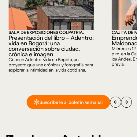
SALA DE EXPOSICIONES COLPATRIA.
CAJITA DE 
Presentación del libro — Adentro:
Emprende
vida en Bogotá: una
Maldona
conversación sobre ciudad,
Miércoles 12
crónica e imagen
p.m. en la Ca
los Andes. En
Conoce Adentro: vida en Bogotá, un
previa.
proyecto que une crónicas y fotografía para
explorar la intimidad en la vida cotidiana.
arrow_back
arrow_forward
Suscríbete al boletín semanal