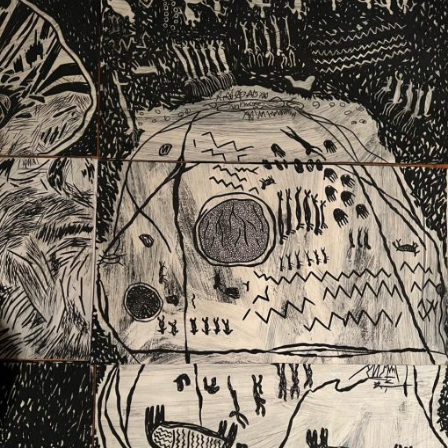
Ext. 2626
Posgrados
Educación
Ext. 4925
Continua
Ext. 4795
Configuración de cookies
Universidad de los Andes | Vigilada Mineducación.
Reconocimiento como universidad: Decreto 1297 del 30
de mayo de 1964. Reconocimiento de personería jurídica:
Resolución 28 del 23 de febrero de 1949, Minjusticia.
Acreditación institucional de alta calidad, 10 años:
Resolución 000194 del 16 de enero del 2025.