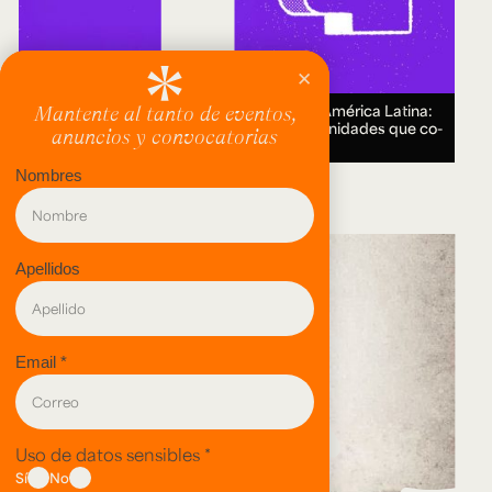
Encuentro Humanidades Digitales en América Latina:
genealogías, conocimiento abierto y comunidades que co-
crean.
18 AUG 2026.
evento