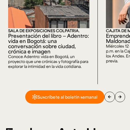
SALA DE EXPOSICIONES COLPATRIA.
CAJITA DE 
Presentación del libro — Adentro:
Emprende
vida en Bogotá: una
Maldona
conversación sobre ciudad,
Miércoles 12
crónica e imagen
p.m. en la Ca
los Andes. En
Conoce Adentro: vida en Bogotá, un
previa.
proyecto que une crónicas y fotografía para
explorar la intimidad en la vida cotidiana.
arrow_back
arrow_forward
Suscríbete al boletín semanal