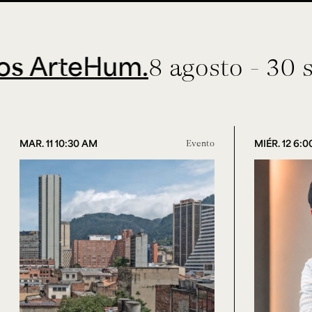
eHum.
8 agosto - 30 septiem
MAR. 11 10:30 AM
Evento
MIÉR. 12 6: