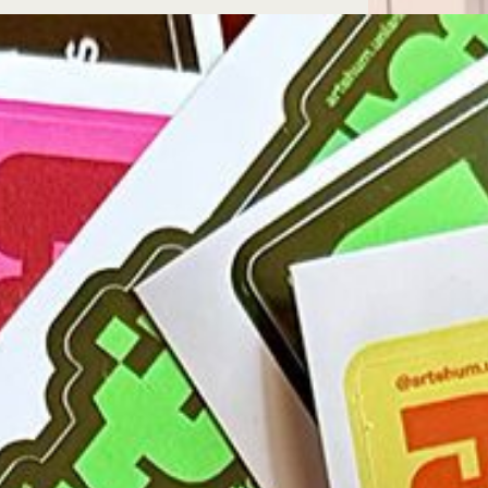
Microcredenciales
Configuración de
Universidad de los Andes | Vigilada Mine
jurídica: Resolución 28 del 23 de febrero de
cookies
Dirección
Teléfono
Calle 19A #1 - 37 Este. Bloque K.
[+57] (601) 339 4949