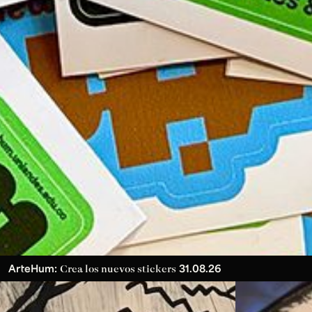
ArteHum:
31.08.26
Crea los nuevos stickers