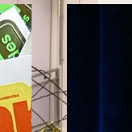
Cursos ArteHum
ducación. Reconocimiento como universidad: Decreto 1297 del 30 de mayo de 1964. Reconocimiento d
 1949, Minjusticia. Acreditación institucional de alta calidad, 10 años: Resolución 000194 del 16 de ene
Arte e
Literatura y
M
Historia del Arte
Narrativas Digitales
E
Ext. 2626
Ext. 2501
2