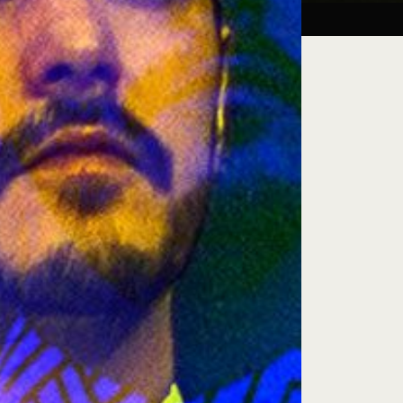
Taller:
27.08.26
iluminación escénica
e encuentro, exploración artística y