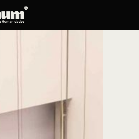
Posgrados
Educación continua
Doctorado en Literatura
Maestría en Artes Plásticas, Electrónicas y
del Tiempo
Maestría en Estudios Clásicos
Maestría en Historia del Arte
Maestría en Humanidades Digitales
Maestría en Literatura
Maestría en Música
Maestría en Patrimonio Cultural
Maestría en Periodismo
Oferta de cursos