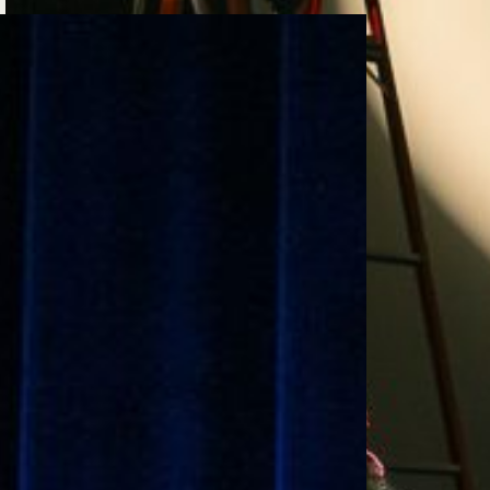
e personería
ro del 2025.
úsica
Posgrados
Educación Continua
xt.
Ext. 4925
Ext. 4795
504