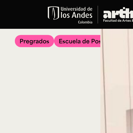
Educación
Pregrados
Pregrados
Escuela de Posgrados
Arte
Historia del Arte
Literatura
Música
Narrativas Digitales
Opciones Académicas
Educación Continua
Cursos abiertos al público
Cursos In Situ
Cursos libres y de extensión
Programas especializados y