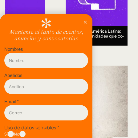
Encuentro Humanidades Digitales en América Latina:
genealogías, conocimiento abierto y comunidades que co-
crean.
18 AUG 2026.
evento