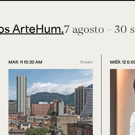
eHum.
7 agosto - 30 septiem
MAR. 11 10:30 AM
Evento
MIÉR. 12 6: