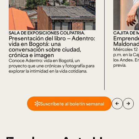
SALA DE EXPOSICIONES COLPATRIA.
CAJITA DE 
Presentación del libro — Adentro:
Emprende
vida en Bogotá: una
Maldona
conversación sobre ciudad,
Miércoles 12
crónica e imagen
p.m. en la Ca
los Andes. En
Conoce Adentro: vida en Bogotá, un
previa.
proyecto que une crónicas y fotografía para
explorar la intimidad en la vida cotidiana.
arrow_back
arrow_forward
Suscríbete al boletín semanal