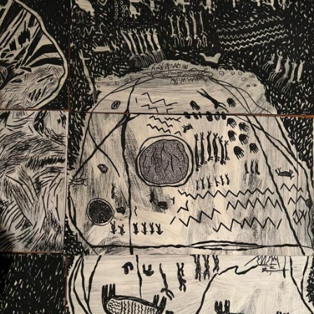
Ext. 2626
Posgrados
Educación
Ext. 4925
Continua
Ext. 4795
Configuración de cookies
Universidad de los Andes | Vigilada Mineducación.
Reconocimiento como universidad: Decreto 1297 del 30
de mayo de 1964. Reconocimiento de personería jurídica:
Resolución 28 del 23 de febrero de 1949, Minjusticia.
Acreditación institucional de alta calidad, 10 años:
Resolución 000194 del 16 de enero del 2025.