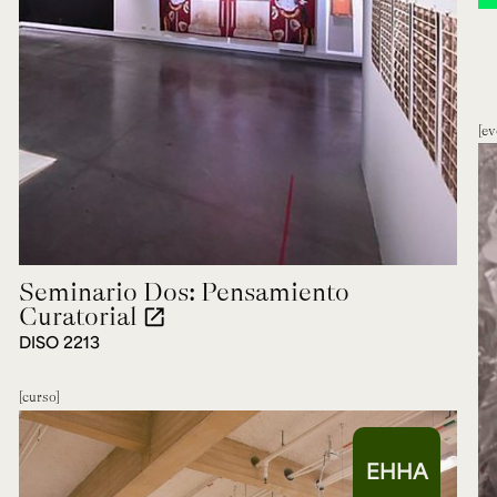
ev
Seminario Dos: Pensamiento
Curatorial
open_in_new
DISO 2213
curso
EHHA