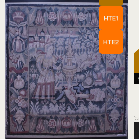
HTE1
HTE2
cu