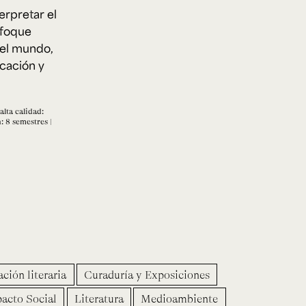
erpretar el
nfoque
 el mundo,
e personería
ro del 2025.
ucación y
úsica
Posgrados
Educación Continua
xt.
Ext. 4925
Ext. 4795
504
alta calidad:
: 8 semestres |
ción literaria
Curaduría y Exposiciones
acto Social
Literatura
Medioambiente