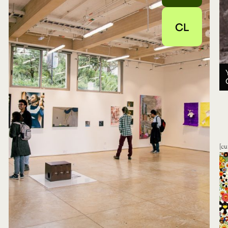
CL
cu