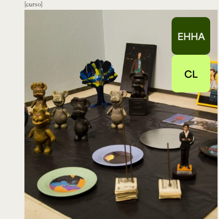
curso
EHHA
CL