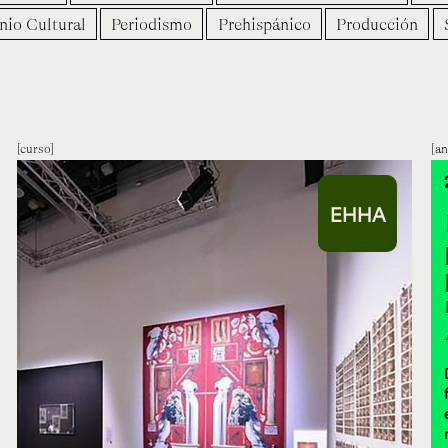
nio Cultural
Periodismo
Prehispánico
Producción
curso
an
EHHA