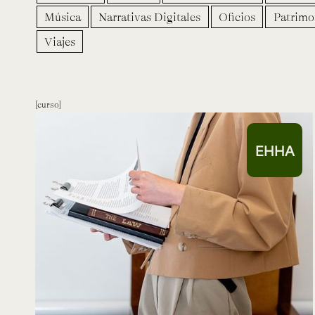
Música
Narrativas Digitales
Oficios
Patrimo
Viajes
curso
EHHA