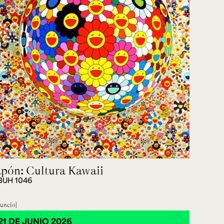
apón: Cultura Kawaii
BUH 1046
uncio
21 DE JUNIO 2026