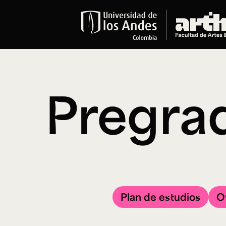
Educación
Pregrados
Arte
Pregrad
Historia del Arte
Literatura
Música
Narrativas Digitales
Opciones Académicas
Educación Continua
Cursos abiertos al público
Cursos In Situ
Plan de estudios
O
Cursos libres y de extensión
Programas especializados y