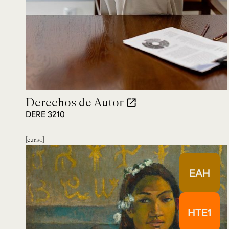
Derechos de Autor
open_in_new
DERE 3210
curso
EAH
HTE1