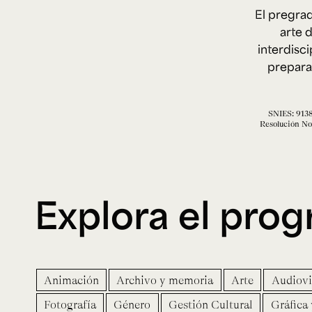
Microcredenciales
El pregrad
arte 
interdisc
Configuración de
Universidad de los Andes | Vigilada Mine
jurídica: Resolución 28 del 23 de febrero de
cookies
prepara 
Dirección
Teléfono
Calle 19A #1 - 37 Este. Bloque K.
[+57] (601) 339 4949
SNIES: 91386
Resolución No.
Explora el pro
Animación
Archivo y memoria
Arte
Audiovi
Fotografía
Género
Gestión Cultural
Gráfica 