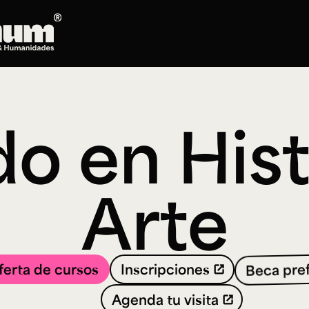
Posgrados
Doctorado en Literatura
o en Hist
Maestría en Artes Plásticas, Electrónicas y
del Tiempo
Maestría en Estudios Clásicos
Maestría en Historia del Arte
Arte
Maestría en Humanidades Digitales
Maestría en Literatura
Maestría en Música
Maestría en Patrimonio Cultural
ferta de cursos
Inscripciones
Beca pre
Maestría en Periodismo
Oferta de cursos
Agenda tu visita