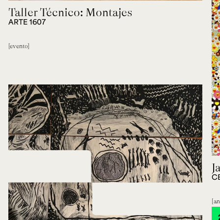
Taller Técnico: Montajes
ARTE 1607
evento
J
C
an