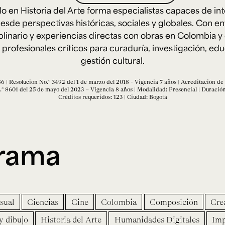
Cursos ArteHum
o en Historia del Arte forma especialistas capaces de int
desde perspectivas históricas, sociales y globales. Con e
iplinario y experiencias directas con obras en Colombia y
ducación. Reconocimiento como universidad: Decreto 1297 del 30 de mayo de 1964. Reconocimiento d
 1949, Minjusticia. Acreditación institucional de alta calidad, 10 años: Resolución 000194 del 16 de ene
profesionales críticos para curaduría, investigación, ed
Arte e
Literatura y
M
gestión cultural.
Historia del Arte
Narrativas Digitales
E
Ext. 2626
Ext. 2501
2
 | Resolución No.° 3492 del 1 de marzo del 2018 - Vigencia 7 años | Acreditación de 
° 8601 del 25 de mayo del 2023 – Vigencia 8 años | Modalidad: Presencial | Duración
Créditos requeridos: 123 | Ciudad: Bogotá
grama
sual
Ciencias
Cine
Colombia
Composición
Crea
y dibujo
Historia del Arte
Humanidades Digitales
Imp