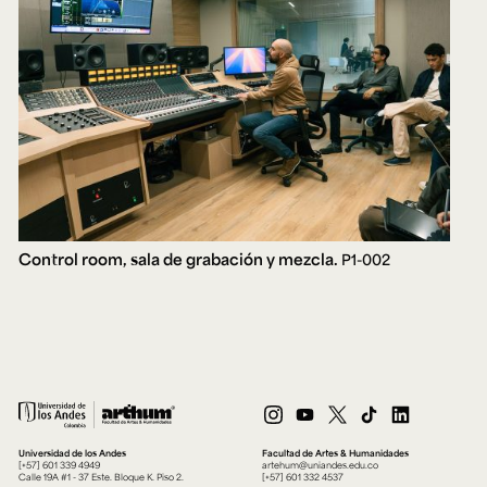
Control room, sala de grabación y mezcla.
P1-002
Universidad de los Andes
Facultad de Artes & Humanidades
[+57] 601 339 4949
artehum@uniandes.edu.co
Calle 19A #1 - 37 Este. Bloque K. Piso 2.
[+57] 601 332 4537