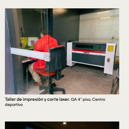
Ext. 2626
Posgrados
Educación
Ext. 4925
Continua
Ext. 4795
Configuración de cookies
Universidad de los Andes | Vigilada Mineducación.
Reconocimiento como universidad: Decreto 1297 del 30
de mayo de 1964. Reconocimiento de personería jurídica:
Resolución 28 del 23 de febrero de 1949, Minjusticia.
Acreditación institucional de alta calidad, 10 años:
Resolución 000194 del 16 de enero del 2025.
Taller de impresión y corte laser.
GA 4° piso, Centro
deportivo