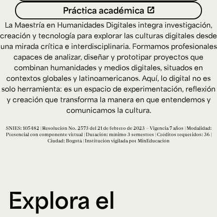
Ext. 2626
Práctica académica
Posgrados
Educación
Ext. 4925
Continua
La Maestría en Humanidades Digitales integra investigación,
Ext. 4795
creación y tecnología para explorar las culturas digitales desde
una mirada crítica e interdisciplinaria. Formamos profesionales
capaces de analizar, diseñar y prototipar proyectos que
combinan humanidades y medios digitales, situados en
Configuración de cookies
Universidad de los Andes | Vigilada Mineducación.
contextos globales y latinoamericanos. Aquí, lo digital no es
Reconocimiento como universidad: Decreto 1297 del 30
solo herramienta: es un espacio de experimentación, reflexión
de mayo de 1964. Reconocimiento de personería jurídica:
Resolución 28 del 23 de febrero de 1949, Minjusticia.
y creación que transforma la manera en que entendemos y
Acreditación institucional de alta calidad, 10 años:
comunicamos la cultura.
Resolución 000194 del 16 de enero del 2025.
SNIES: 105482 | Resolución No. 2573 del 21 de febrero de 2023 – Vigencia 7 años | Modalidad:
Presencial con componente virtual | Duración: mínimo 3 semestres | Créditos requeridos: 36 |
Ciudad: Bogotá | Institución vigilada por MinEducación
Explora el