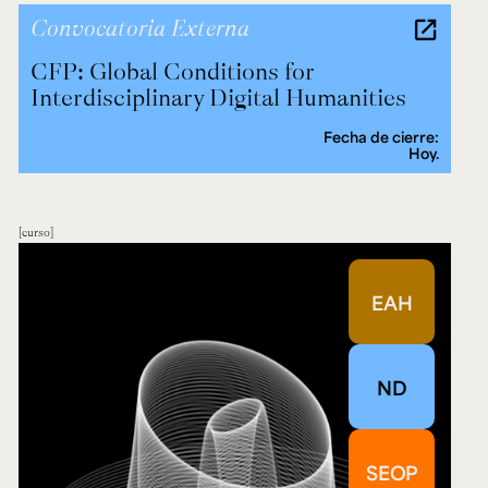
Convocatoria Externa
CFP: Global Conditions for
Interdisciplinary Digital Humanities
Fecha de cierre:
Hoy.
curso
EAH
ND
SEOP