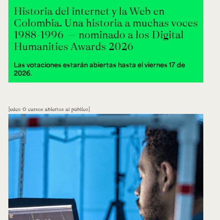
Historia del internet y la Web en
Colombia. Una historia a muchas voces
1988-1996 — nominado a los Digital
Humanities Awards 2026
Las votaciones estarán abiertas hasta el viernes 17 de
2026.
edco ✩ cursos abiertos al público