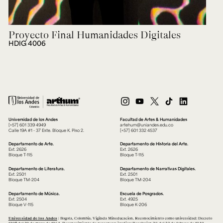
Proyecto Final Humanidades Digitales
HDIG 4006
Universidad de los Andes
Facultad de Artes & Humanidades
[+57] 601 339 4949
artehum@uniandes.edu.co
Calle 19A #1 - 37 Este. Bloque K. Piso 2.
[+57] 601 332 4537
Departamento de Arte.
Departamento de Historia del Arte.
Ext. 2626
Ext. 2626
Bloque T-115
Bloque T-115
Departamento de Literatura.
Departamento de Narrativas Digitales.
Ext. 2501
Ext. 2501
Bloque TM-204
Bloque TM-204
Departamento de Música.
Escuela de Posgrados.
Ext. 2504
Ext. 4925
Bloque V-115
Bloque K-206
Universidad de los Andes
| Bogotá, Colombia. Vigilada Mineducación. Reconocimiento como universidad: Decreto
1297 del 30 de mayo de 1964. Reconocimiento de personería jurídica: Resolución 28 del 23 de febrero de 1949,