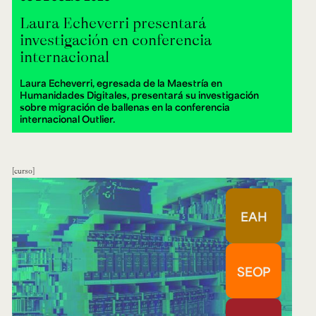
Laura Echeverri presentará
investigación en conferencia
internacional
Laura Echeverri, egresada de la Maestría en
Humanidades Digitales, presentará su investigación
sobre migración de ballenas en la conferencia
internacional Outlier.
curso
EAH
SEOP