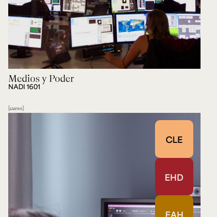
Medios y Poder
NADI 1601
curso
CLE
EHD
EAH