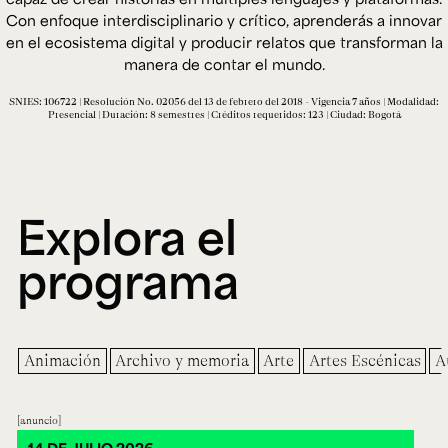
Ext. 2626
Con enfoque interdisciplinario y crítico, aprenderás a innovar
Posgrados
Educación
en el ecosistema digital y producir relatos que transforman la
Ext. 4925
Continua
manera de contar el mundo.
Ext. 4795
SNIES: 106722 | Resolución No. 02056 del 13 de febrero del 2018 - Vigencia 7 años | Modalidad:
Presencial | Duración: 8 semestres | Créditos requeridos: 123 | Ciudad: Bogotá
Configuración de cookies
Universidad de los Andes | Vigilada Mineducación.
Reconocimiento como universidad: Decreto 1297 del 30
de mayo de 1964. Reconocimiento de personería jurídica:
Resolución 28 del 23 de febrero de 1949, Minjusticia.
Explora el
Acreditación institucional de alta calidad, 10 años:
Resolución 000194 del 16 de enero del 2025.
programa
Animación
Archivo y memoria
Arte
Artes Escénicas
A
anuncio