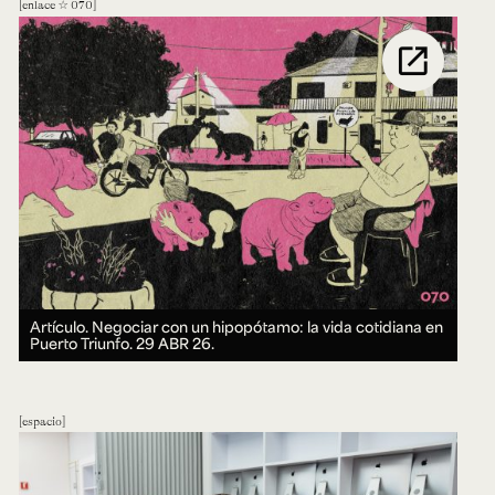
enlace ☆ 070
open_in_new
Artículo. Negociar con un hipopótamo: la vida cotidiana en
Puerto Triunfo.
29 ABR 26.
espacio