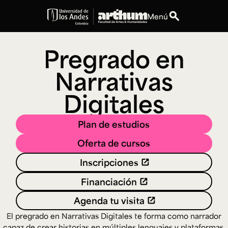
search
Menú
expand_more
Educación
Pregrado en
Narrativas
expand_more
Personas
Digitales
expand_more
Espacios
Plan de estudios
expand_more
Explora ArteHum
Oferta de cursos
Inscripciones
Dirección
Teléfono
Financiación
Calle 19A #1 - 37
[+57] (601) 339 4949
Este. Bloque K.
Agenda tu visita
Literatura y
Arte e
Música
Narrativas Digitales
Historia
Ext.
El pregrado en Narrativas Digitales te forma como narrador
Ext. 2501
del Arte
2504
capaz de crear historias en múltiples lenguajes y plataformas.