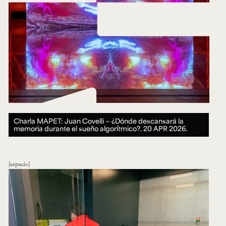
Charla MAPET: Juan Covelli — ¿Dónde descansará la
memoria durante el sueño algorítmico?.
20 APR 2026.
espacio