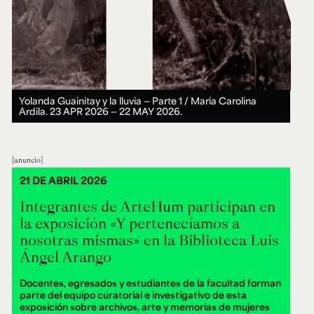
Yolanda Guainitay y la lluvia — Parte 1 / Maria Carolina
Ardila.
23 APR 2026 ― 22 MAY 2026.
anuncio
21 DE ABRIL 2026
Integrantes de ArteHum participan en
la exposición «Y pertenecíamos a
nosotras mismas» en la Biblioteca Luis
Ángel Arango
Docentes, egresados y estudiantes de la facultad forman
parte del equipo curatorial e investigativo de esta
exposición sobre archivos, arte y memorias de mujeres