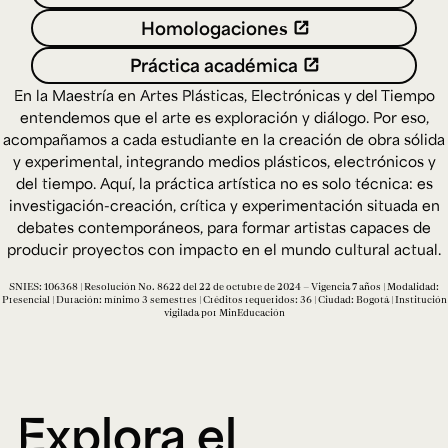
Ext. 2626
Homologaciones
Posgrados
Educación
Ext. 4925
Continua
Práctica académica
Ext. 4795
En la Maestría en Artes Plásticas, Electrónicas y del Tiempo
entendemos que el arte es exploración y diálogo. Por eso,
acompañamos a cada estudiante en la creación de obra sólida
Configuración de cookies
Universidad de los Andes | Vigilada Mineducación.
y experimental, integrando medios plásticos, electrónicos y
Reconocimiento como universidad: Decreto 1297 del 30
del tiempo. Aquí, la práctica artística no es solo técnica: es
de mayo de 1964. Reconocimiento de personería jurídica:
Resolución 28 del 23 de febrero de 1949, Minjusticia.
investigación-creación, crítica y experimentación situada en
Acreditación institucional de alta calidad, 10 años:
debates contemporáneos, para formar artistas capaces de
Resolución 000194 del 16 de enero del 2025.
producir proyectos con impacto en el mundo cultural actual.
SNIES: 106368 | Resolución No. 8622 del 22 de octubre de 2024 – Vigencia 7 años | Modalidad:
Presencial | Duración: mínimo 3 semestres | Créditos requeridos: 36 | Ciudad: Bogotá | Institución
vigilada por MinEducación
Explora el