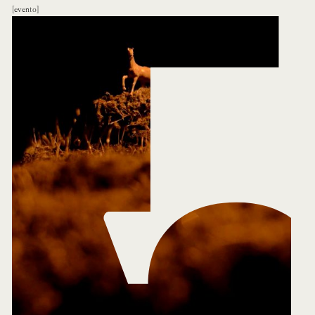
evento