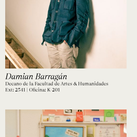
Ext. 2626
Posgrados
Educación
Ext. 4925
Continua
Ext. 4795
Configuración de cookies
Universidad de los Andes | Vigilada Mineducación.
Reconocimiento como universidad: Decreto 1297 del 30
de mayo de 1964. Reconocimiento de personería jurídica:
Resolución 28 del 23 de febrero de 1949, Minjusticia.
Acreditación institucional de alta calidad, 10 años:
Resolución 000194 del 16 de enero del 2025.
Damian Barragán
Decano de la Facultad de Artes & Humanidades
Ext: 2541 | Oficina:
K-201