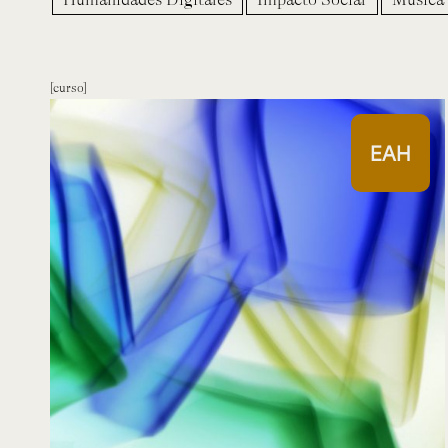
curso
EAH