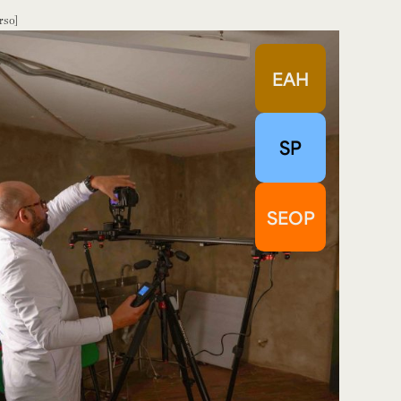
rso
EAH
SP
SEOP