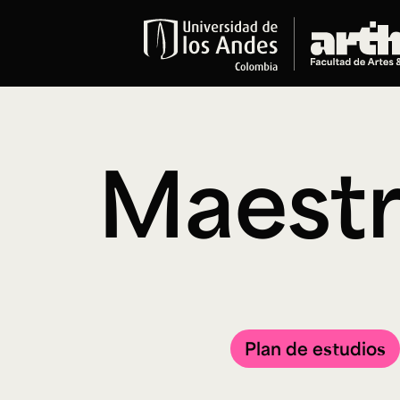
Educación
Pregrados
Arte
Maestr
Historia del Arte
Literatura
Música
Narrativas Digitales
Opciones Académicas
Educación Continua
Cursos abiertos al público
Cursos In Situ
Plan de estudios
Cursos libres y de extensión
Programas especializados y