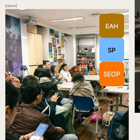
curso
EAH
SP
SEOP