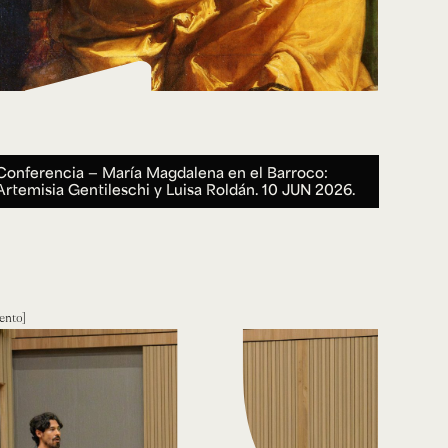
Conferencia — María Magdalena en el Barroco:
Artemisia Gentileschi y Luisa Roldán.
10 JUN 2026.
ento