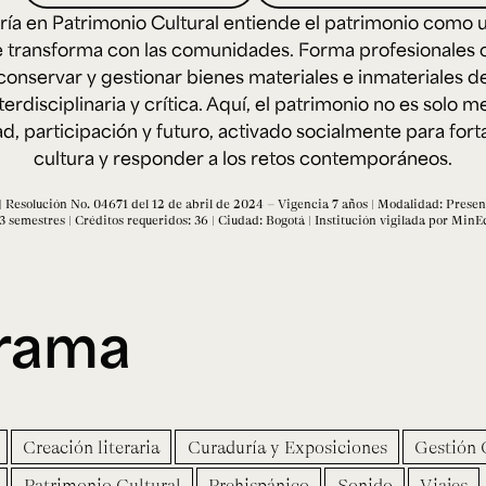
Cursos ArteHum
ría en Patrimonio Cultural entiende el patrimonio como 
e transforma con las comunidades. Forma profesionales
 conservar y gestionar bienes materiales e inmateriales 
ducación. Reconocimiento como universidad: Decreto 1297 del 30 de mayo de 1964. Reconocimiento d
 1949, Minjusticia. Acreditación institucional de alta calidad, 10 años: Resolución 000194 del 16 de ene
erdisciplinaria y crítica. Aquí, el patrimonio no es solo 
Arte e
Literatura y
M
d, participación y futuro, activado socialmente para fort
Historia del Arte
Narrativas Digitales
E
Ext. 2626
Ext. 2501
2
cultura y responder a los retos contemporáneos.
 Resolución No. 04671 del 12 de abril de 2024 – Vigencia 7 años | Modalidad: Presenc
 semestres | Créditos requeridos: 36 | Ciudad: Bogotá | Institución vigilada por Min
grama
Creación literaria
Curaduría y Exposiciones
Gestión 
Patrimonio Cultural
Prehispánico
Sonido
Viajes