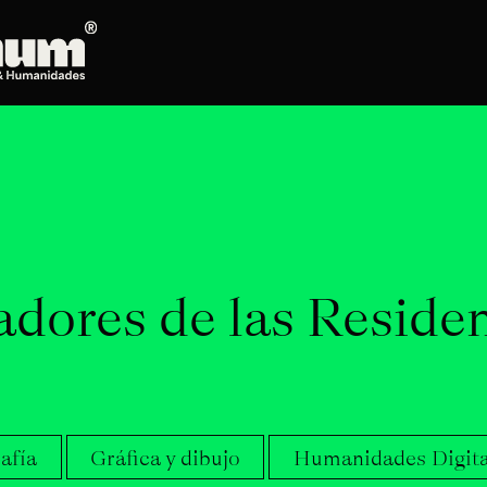
Posgrados
Doctorado en Literatura
Maestría en Artes Plásticas, Electrónicas y
del Tiempo
Maestría en Estudios Clásicos
Maestría en Historia del Arte
dores de las Residen
Maestría en Humanidades Digitales
Maestría en Literatura
Maestría en Música
Maestría en Patrimonio Cultural
Maestría en Periodismo
afía
Gráfica y dibujo
Humanidades Digita
Oferta de cursos