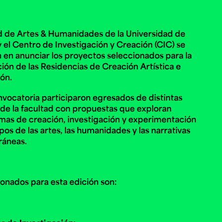
d de Artes & Humanidades de la Universidad de
e personería
y el Centro de Investigación y Creación (CIC) se
ro del 2025.
úsica
Posgrados
Educación Continua
en anunciar los proyectos seleccionados para la
xt.
Ext. 4925
Ext. 4795
ción de las Residencias de Creación Artística e
504
ión.
nvocatoria participaron egresados de distintas
s de la facultad con propuestas que exploran
mas de creación, investigación y experimentación
os de las artes, las humanidades y las narrativas
áneas.
ionados para esta edición son: