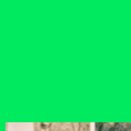
Microcredenciales
Configuración de
Universidad de los Andes | Vigilada Mine
jurídica: Resolución 28 del 23 de febrero de
cookies
Dirección
Teléfono
Calle 19A #1 - 37 Este. Bloque K.
[+57] (601) 339 4949