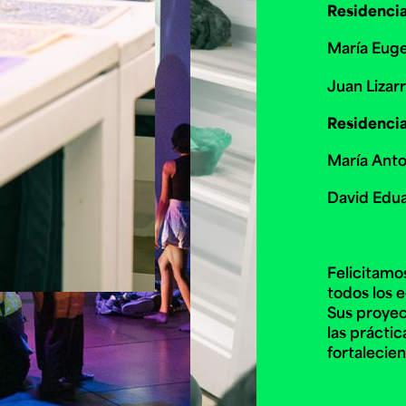
Residencia
María Eug
Juan Lizarr
Residencia
María Anto
David Edua
Felicitamo
todos los 
Sus proyect
las prácti
fortalecie