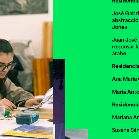
Residencia
José Gabri
abstracció
Jones
Juan José 
repensar l
árabe
Residencia 
Ana María 
María Anto
Residenci
Mariana An
Susana Sán