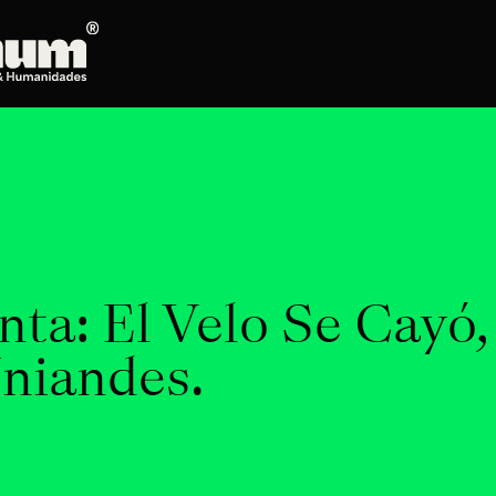
Posgrados
Doctorado en Literatura
Maestría en Artes Plásticas, Electrónicas y
del Tiempo
Maestría en Estudios Clásicos
Maestría en Historia del Arte
nta: El Velo Se Cayó
Maestría en Humanidades Digitales
Maestría en Literatura
niandes.
Maestría en Música
Maestría en Patrimonio Cultural
Maestría en Periodismo
Oferta de cursos