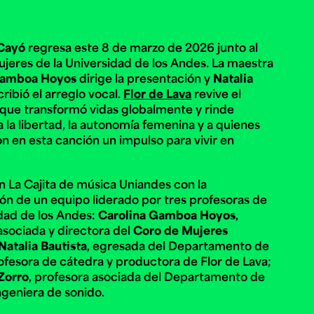
 Cayó
regresa este 8 de marzo de 2026 junto al
e personería
jeres de la Universidad de los Andes. La maestra
ro del 2025.
úsica
Posgrados
Educación Continua
Gamboa Hoyos
dirige la presentación y
Natalia
xt.
Ext. 4925
Ext. 4795
ribió el arreglo vocal.
Flor de Lava
revive el
504
ue transformó vidas globalmente y rinde
 la libertad, la autonomía femenina y a quienes
n en esta canción un impulso para vivir en
 La Cajita de música Uniandes con la
ión de un equipo liderado por tres profesoras de
idad de los Andes:
Carolina Gamboa Hoyos
,
asociada y directora del
Coro de Mujeres
Natalia Bautista
, egresada del Departamento de
ofesora de cátedra y productora de Flor de Lava;
Zorro
, profesora asociada del Departamento de
ngeniera de sonido.