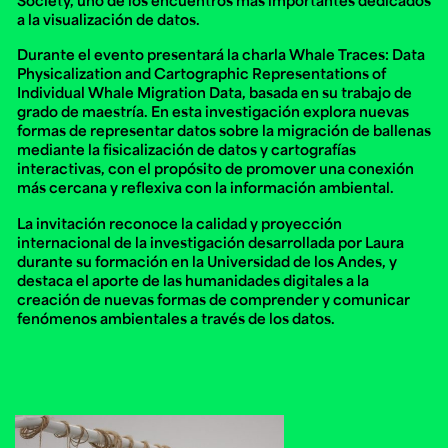
Ext. 2626
a la visualización de datos.
Posgrados
Educación
Ext. 4925
Continua
Durante el evento presentará la charla
Whale Traces: Data
Ext. 4795
Physicalization and Cartographic Representations of
Individual Whale Migration Data
, basada en su trabajo de
grado de maestría. En esta investigación explora nuevas
formas de representar datos sobre la migración de ballenas
Configuración de cookies
mediante la fisicalización de datos y cartografías
Universidad de los Andes | Vigilada Mineducación.
interactivas, con el propósito de promover una conexión
Reconocimiento como universidad: Decreto 1297 del 30
más cercana y reflexiva con la información ambiental.
de mayo de 1964. Reconocimiento de personería jurídica:
Resolución 28 del 23 de febrero de 1949, Minjusticia.
Acreditación institucional de alta calidad, 10 años:
La invitación reconoce la calidad y proyección
Resolución 000194 del 16 de enero del 2025.
internacional de la investigación desarrollada por Laura
durante su formación en la Universidad de los Andes, y
destaca el aporte de las humanidades digitales a la
creación de nuevas formas de comprender y comunicar
fenómenos ambientales a través de los datos.