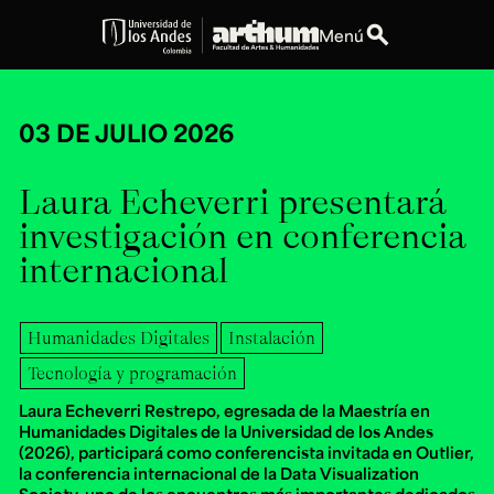
search
Menú
expand_more
Educación
03 DE JULIO 2026
expand_more
Personas
Laura Echeverri presentará
expand_more
investigación en conferencia
Espacios
internacional
expand_more
Explora ArteHum
Humanidades Digitales
Instalación
Tecnología y programación
Dirección
Teléfono
Calle 19A #1 - 37
[+57] (601) 339 4949
Laura Echeverri Restrepo, egresada de la Maestría en
Este. Bloque K.
Humanidades Digitales de la Universidad de los Andes
Literatura y
Arte e
Música
(2026), participará como conferencista invitada en Outlier,
Narrativas Digitales
Historia
Ext.
la conferencia internacional de la Data Visualization
Ext. 2501
del Arte
2504
Society, uno de los encuentros más importantes dedicados