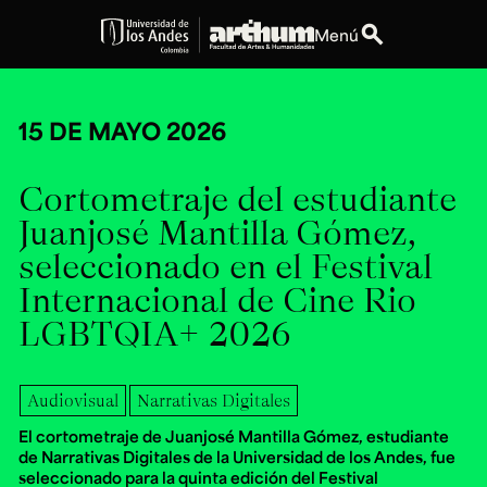
search
Menú
expand_more
Educación
15 DE MAYO 2026
expand_more
Personas
Cortometraje del estudiante
expand_more
Juanjosé Mantilla Gómez,
Espacios
seleccionado en el Festival
expand_more
Explora ArteHum
Internacional de Cine Rio
LGBTQIA+ 2026
Dirección
Teléfono
Calle 19A #1 - 37
[+57] (601) 339 4949
Audiovisual
Narrativas Digitales
Este. Bloque K.
El cortometraje de Juanjosé Mantilla Gómez, estudiante
Literatura y
Arte e
Música
de Narrativas Digitales de la Universidad de los Andes, fue
Narrativas Digitales
Historia
Ext.
Ext. 2501
del Arte
2504
seleccionado para la quinta edición del Festival