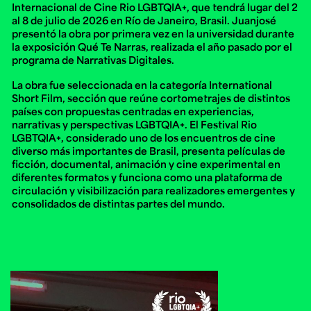
Ext. 2626
Internacional de Cine Rio LGBTQIA+, que tendrá lugar del 2
al 8 de julio de 2026 en Río de Janeiro, Brasil. Juanjosé
Posgrados
Educación
presentó la obra por primera vez en la universidad durante
Ext. 4925
Continua
la exposición Qué Te Narras, realizada el año pasado por el
Ext. 4795
programa de Narrativas Digitales.
La obra fue seleccionada en la categoría International
Short Film, sección que reúne cortometrajes de distintos
Configuración de cookies
países con propuestas centradas en experiencias,
Universidad de los Andes | Vigilada Mineducación.
Reconocimiento como universidad: Decreto 1297 del 30
narrativas y perspectivas LGBTQIA+. El Festival Rio
de mayo de 1964. Reconocimiento de personería jurídica:
LGBTQIA+, considerado uno de los encuentros de cine
Resolución 28 del 23 de febrero de 1949, Minjusticia.
Acreditación institucional de alta calidad, 10 años:
diverso más importantes de Brasil, presenta películas de
Resolución 000194 del 16 de enero del 2025.
ficción, documental, animación y cine experimental en
diferentes formatos y funciona como una plataforma de
circulación y visibilización para realizadores emergentes y
consolidados de distintas partes del mundo.