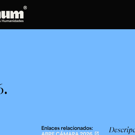
Posgrados
Doctorado en Literatura
Maestría en Artes Plásticas, Electrónicas y
del Tiempo
Maestría en Estudios Clásicos
Maestría en Historia del Arte
6.
Maestría en Humanidades Digitales
Maestría en Literatura
Maestría en Música
Maestría en Patrimonio Cultural
Maestría en Periodismo
Oferta de cursos
Enlaces relacionados:
Descripc
ABRE CÁMARA 2026