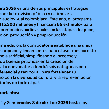
ara 2026
es una de sus principales estrategias
ecer la televisión pública y estimular la
 audiovisual colombiana. Este año, el programa
e personería
ro del 2025.
$15.300 millones
y financiará
65 estímulos
para
úsica
Posgrados
Educación Continua
r contenidos audiovisuales en las etapas de guion,
xt.
Ext. 4925
Ext. 4795
504
ción, producción y posproducción.
ima edición, la convocatoria establece una única
nscripción y lineamientos para el uso transparente
ncia artificial, simplificando el proceso y
o buenas prácticas en la creación de
. La convocatoria tendrá seis categorías con
erencial y territorial, para fortalecer su
 con la diversidad cultural y la representación
itorios de todo el país.
portantes:
1 y 2:
miércoles 8 de abril de 2026 hasta las