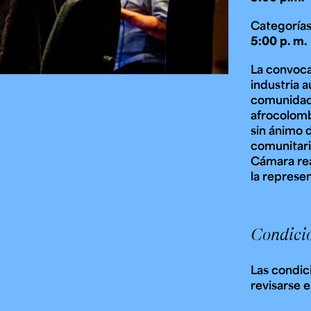
Categorías 
5:00 p. m.
La convocat
industria 
comunidad
afrocolomb
sin ánimo d
comunitaria
Cámara rea
la represen
Condici
Las condic
revisarse 