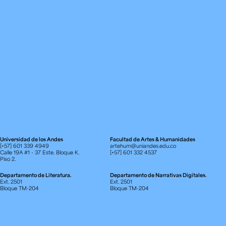
Universidad de los Andes
Facultad de Artes & Humanidades
[+57] 601 339 4949
artehum@uniandes.edu.co
Calle 19A #1 - 37 Este. Bloque K.
[+57] 601 332 4537
Piso 2.
Departamento de Literatura.
Departamento de Narrativas Digitales.
Ext. 2501
Ext. 2501
Bloque TM-204
Bloque TM-204