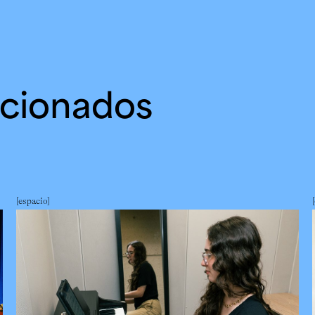
acionados
espacio