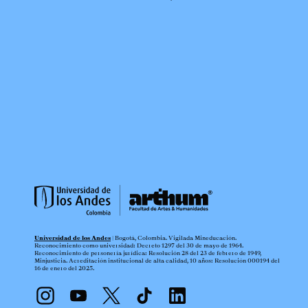
Universidad de los Andes
| Bogotá, Colombia. Vigilada Mineducación.
Reconocimiento como universidad: Decreto 1297 del 30 de mayo de 1964.
Reconocimiento de personería jurídica: Resolución 28 del 23 de febrero de 1949,
Minjusticia. Acreditación institucional de alta calidad, 10 años: Resolución 000194 del
16 de enero del 2025.