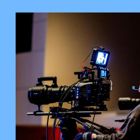
Microcredenciales
Configuración de
Universidad de los Andes | Vigilada Mine
jurídica: Resolución 28 del 23 de febrero de
cookies
Dirección
Teléfono
Calle 19A #1 - 37 Este. Bloque K.
[+57] (601) 339 4949