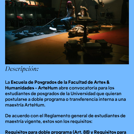
Ext. 2626
Posgrados
Educación
Ext. 4925
Continua
Ext. 4795
Configuración de cookies
Universidad de los Andes | Vigilada Mineducación.
Reconocimiento como universidad: Decreto 1297 del 30
de mayo de 1964. Reconocimiento de personería jurídica:
Resolución 28 del 23 de febrero de 1949, Minjusticia.
Acreditación institucional de alta calidad, 10 años:
Descripción:
Resolución 000194 del 16 de enero del 2025.
La
Escuela de Posgrados de la Facultad de Artes &
Humanidades – ArteHum
abre convocatoria para los
estudiantes de posgrados de la Universidad que quieran
postularse a doble programa o transferencia interna a una
maestría ArteHum.
De acuerdo con el Reglamento general de estudiantes de
maestría vigente, estos son los requisitos:
Requisitos para doble programa (Art. 88) y Requisitos para