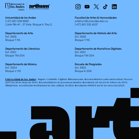
Universidad de los Andes
Facultad de Artes & Humanidades
[+57] 601 339 4949
artehum@uniandes.edu.co
Calle 19A #1 - 37 Este. Bloque K. Piso 2.
[+57] 601 332 4537
Departamento de Arte.
Departamento de Historia del Arte.
Ext. 2626
Ext. 2626
Bloque T-115
Bloque T-115
Departamento de Literatura.
Departamento de Narrativas Digitales.
Ext. 2501
Ext. 2501
Bloque TM-204
Bloque TM-204
Departamento de Música.
Escuela de Posgrados.
Ext. 2504
Ext. 4925
Bloque V-115
Bloque K-206
Universidad de los Andes
| Bogotá, Colombia. Vigilada Mineducación. Reconocimiento como universidad: Decreto
1297 del 30 de mayo de 1964. Reconocimiento de personería jurídica: Resolución 28 del 23 de febrero de 1949,
Minjusticia. Acreditación institucional de alta calidad, 10 años: Resolución 000194 del 16 de enero del 2025.