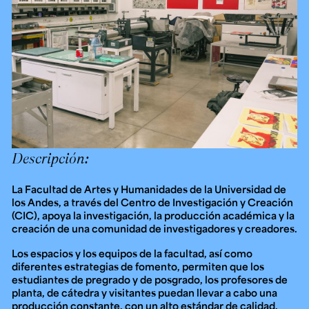
Ext. 2626
Posgrados
Educación
Ext. 4925
Continua
Ext. 4795
Configuración de cookies
Universidad de los Andes | Vigilada Mineducación.
Reconocimiento como universidad: Decreto 1297 del 30
de mayo de 1964. Reconocimiento de personería jurídica:
Resolución 28 del 23 de febrero de 1949, Minjusticia.
Acreditación institucional de alta calidad, 10 años:
Descripción:
Resolución 000194 del 16 de enero del 2025.
La Facultad de Artes y Humanidades de la Universidad de
los Andes, a través del Centro de Investigación y Creación
(CIC), apoya la investigación, la producción académica y la
creación de una comunidad de investigadores y creadores.
Los espacios y los equipos de la facultad, así como
diferentes estrategias de fomento, permiten que los
estudiantes de pregrado y de posgrado, los profesores de
planta, de cátedra y visitantes puedan llevar a cabo una
producción constante, con un alto estándar de calidad.