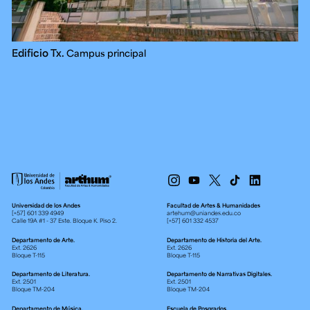
Edificio Tx.
Campus principal
Universidad de los Andes
Facultad de Artes & Humanidades
[+57] 601 339 4949
artehum@uniandes.edu.co
Calle 19A #1 - 37 Este. Bloque K. Piso 2.
[+57] 601 332 4537
Departamento de Arte.
Departamento de Historia del Arte.
Ext. 2626
Ext. 2626
Bloque T-115
Bloque T-115
Departamento de Literatura.
Departamento de Narrativas Digitales.
Ext. 2501
Ext. 2501
Bloque TM-204
Bloque TM-204
Departamento de Música.
Escuela de Posgrados.