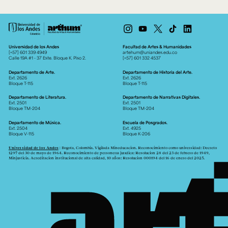
Universidad de los Andes
Facultad de Artes & Humanidades
[+57] 601 339 4949
artehum@uniandes.edu.co
Calle 19A #1 - 37 Este. Bloque K. Piso 2.
[+57] 601 332 4537
Departamento de Arte.
Departamento de Historia del Arte.
Ext. 2626
Ext. 2626
Bloque T-115
Bloque T-115
Departamento de Literatura.
Departamento de Narrativas Digitales.
Ext. 2501
Ext. 2501
Bloque TM-204
Bloque TM-204
Departamento de Música.
Escuela de Posgrados.
Ext. 2504
Ext. 4925
Bloque V-115
Bloque K-206
Universidad de los Andes
| Bogotá, Colombia. Vigilada Mineducación. Reconocimiento como universidad: Decreto
1297 del 30 de mayo de 1964. Reconocimiento de personería jurídica: Resolución 28 del 23 de febrero de 1949,
Minjusticia. Acreditación institucional de alta calidad, 10 años: Resolución 000194 del 16 de enero del 2025.