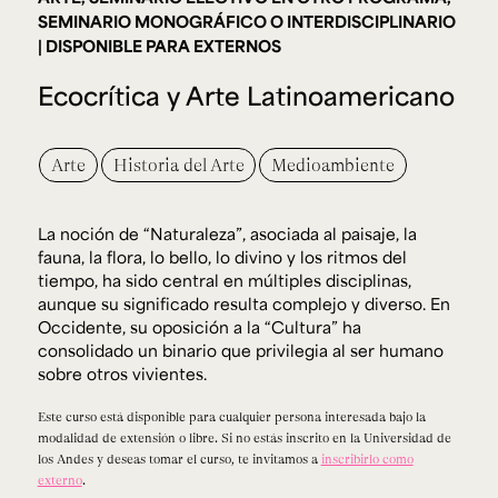
Ext. 2626
SEMINARIO MONOGRÁFICO O INTERDISCIPLINARIO
Posgrados
Educación
DISPONIBLE PARA EXTERNOS
Ext. 4925
Continua
Ext. 4795
Ecocrítica y Arte Latinoamericano
Arte
Historia del Arte
Medioambiente
Configuración de cookies
Universidad de los Andes | Vigilada Mineducación.
Reconocimiento como universidad: Decreto 1297 del 30
de mayo de 1964. Reconocimiento de personería jurídica:
Resolución 28 del 23 de febrero de 1949, Minjusticia.
La noción de “Naturaleza”, asociada al paisaje, la
Acreditación institucional de alta calidad, 10 años:
Resolución 000194 del 16 de enero del 2025.
fauna, la flora, lo bello, lo divino y los ritmos del
tiempo, ha sido central en múltiples disciplinas,
aunque su significado resulta complejo y diverso. En
Occidente, su oposición a la “Cultura” ha
consolidado un binario que privilegia al ser humano
sobre otros vivientes.
Este curso está disponible para cualquier persona interesada bajo la
modalidad de extensión o libre. Si no estás inscrito en la Universidad de
los Andes y deseas tomar el curso, te invitamos a
inscribirlo como
externo
.